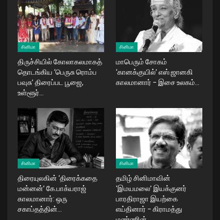
சினிமா
சினிமா
திருச்சியில் கோலாகலமாகத்
மாபெரும் சோகம்
தொடங்கிய ‘பெருசு ரொம்ப
‘கானக்குயில்’ எஸ்.ஜானகி
பவுசு’ திரைப்பட பூஜை,
காலமானார் – இசை உலகம்…
உள்ளூர்…
சினிமா
சினிமா
திரையுலகின் ‘திரைக்கதை
தமிழ் சினிமாவின்
மன்னன்’ கே.பாக்யராஜ்
‘இமயமலை’ இயக்குனர்
காலமானார்: ஒரு
பாரதிராஜா இயற்கை
சகாப்தத்தின்…
எய்தினார் – கிராமத்து
மண்ணின்…