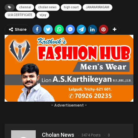
chennai
cholan news
high court
JANANAYANGAM
U/A CERTIFICATE
vijay
Share
- Advertisement -
Cholan News
3474 Posts
0