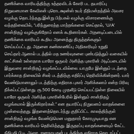
தணிக்கை வாரியத்திற்கு உத்தரவிடக் கோரி பட தயாரிப்பு
நிறுவனமான கேவிஎன் புரொடக்ஷன்ஸ் உயர் நீதிமன்றத்தில் அவசர
வழக்கு தொடர்ந்தது.இன்று பிற்பகல் வழக்கு விசாரணைக்கு
வந்தநிலையில், “பரிந்துரைத்த மாற்றங்களை செய்தால், ‘U/A’
சான்றிதழ் வழங்குகிறோம் எனக் கூறினார்கள். அதனடிப்படையில்
தணிக்கை வாரியம் கூறிய அனைத்து திருத்தங்களும்
செய்யப்பட்டது. அதனை கண்காணிப்பு அதிகாரியும் உறுதி
செய்தார்.ஆனால் படத்தில் மத உணர்வுகளை புண்படுத்தும் வகையில்
காட்சிகள் உள்ளதாக யாரோ ஒருவர் அளித்த புகாரின் அடிப்படையில்
இதுவரை சான்றிதழ் வழங்கப்படவில்லை. யாருமே இன்னும் படத்தை
பார்க்காத நிலையில் சிலர் படத்திற்கு எதிர்ப்பு தெரிவிக்கின்றனர். யார்
வேண்டுமானாலும் படத்திற்கு எதிராக புகார் அளிக்கலாம் என்ற பிரிவு
நீக்கப்பட்டுள்ளது. ரூ.500 கோடி முதலீடு செய்யபட்டுள்ள நிலையில்
யாரோ ஒருவர் அளித்த புகாரின்பேரில் இன்னும் சான்றிதழ்
வழங்கமால் இருக்கிறார்கள்.” என தயாரிப்பு நிறுவனம் வாதங்களை
முன்வைத்தது. இதனைத்தொடர்ந்து குறிப்பிட்ட காலத்திற்குள்
சான்றிதழ் வழங்க வேண்டுமென மனுதாரர் கோரமுடியாது என
தணிக்கை வாரியம் தெரிவித்தது. இருதரப்பு வாதங்களையும் கேட்ட
நீதிபதி பி.டி. ஆஷா, ஜனநாயகன் படத்திற்கு எதிராக தொடரப்பட்ட