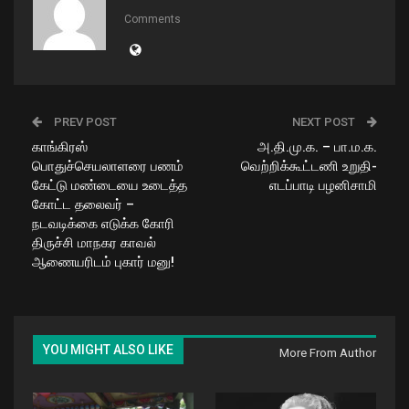
Comments
PREV POST
NEXT POST
காங்கிரஸ்
அ.தி.மு.க. – பா.ம.க.
பொதுச்செயலாளரை பணம்
வெற்றிக்கூட்டணி உறுதி-
கேட்டு மண்டையை உடைத்த
எடப்பாடி பழனிசாமி
கோட்ட தலைவர் –
நடவடிக்கை எடுக்க கோரி
திருச்சி மாநகர காவல்
ஆணையரிடம் புகார் மனு!
YOU MIGHT ALSO LIKE
More From Author