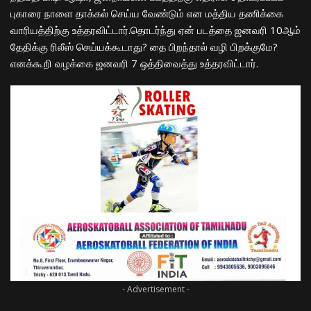
புகாரை நாளை தாக்கல் செய்ய வேண்டும் என மத்திய தணிக்கை
வாரியத்திற்கு உத்தரவிட்டார்.தொடர்ந்து ஏன் படத்தை ஜன
வரி
10ஆம்
தேதிக்கு ரிலீஸ் செய்யக்கூடாது? தை பிறந்தால் வழி பிறக்குமே?
எனக்கூறி வழக்கை ஜன
வரி
7 ஒத்திவைத்து உத்தரவிட்டார்.
- Advertisement -