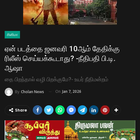
சினிமா
ஏன் படத்தை ஜனவரி 10ஆம் தேதிக்கு
ரிலீஸ் செய்யக்கூடாது? -நீதிபதி பி.டி.
ஆஷா
தை பிறந்தால் வழி பிறக்குமே?- உயர் நீதிமன்றம்
On
Jan 7, 2026
By
Cholan News
Share