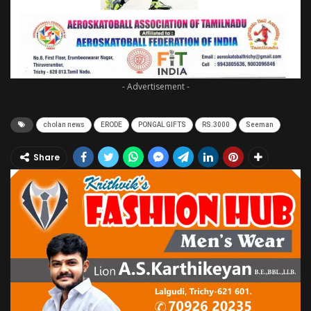
- Advertisement -
cholan news
ERODE
PONGAL GIFTS
RS.3000
Seeman
Share