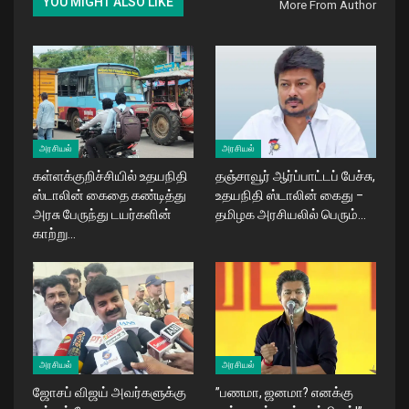
YOU MIGHT ALSO LIKE
More From Author
அரசியல்
அரசியல்
கள்ளக்குறிச்சியில் உதயநிதி
தஞ்சாவூர் ஆர்ப்பாட்டப் பேச்சு,
ஸ்டாலின் கைதை கண்டித்து
உதயநிதி ஸ்டாலின் கைது –
அரசு பேருந்து டயர்களின்
தமிழக அரசியலில் பெரும்…
காற்று…
அரசியல்
அரசியல்
ஜோசப் விஜய் அவர்களுக்கு
​”பணமா, ஜனமா? எனக்கு