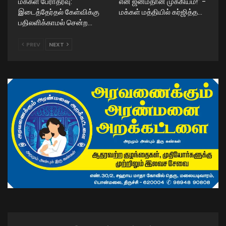
மக்கள் பேராதரவு:
என் ஜனம்தான் முக்கியம்!” –
இடைத்தேர்தல் கேள்விக்கு
மக்கள் மத்தியில் கர்ஜித்த…
பதிலளிக்காமல் சென்ற…
PREV
NEXT