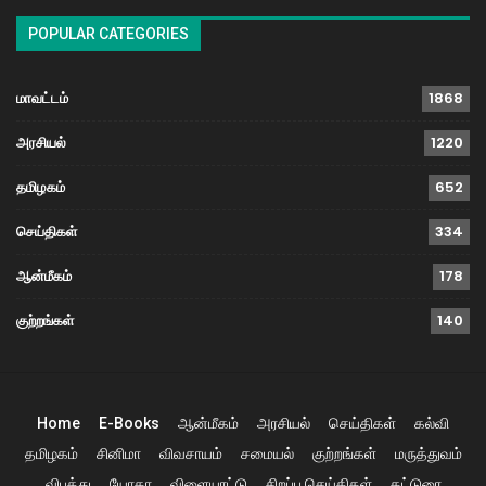
POPULAR CATEGORIES
மாவட்டம்
1868
அரசியல்
1220
தமிழகம்
652
செய்திகள்
334
ஆன்மீகம்
178
குற்றங்கள்
140
Home
E-Books
ஆன்மீகம்
அரசியல்
செய்திகள்
கல்வி
தமிழகம்
சினிமா
விவசாயம்
சமையல்
குற்றங்கள்
மருத்துவம்
விபத்து
யோகா
விளையாட்டு
சிறப்பு செய்திகள்
கட்டுரை