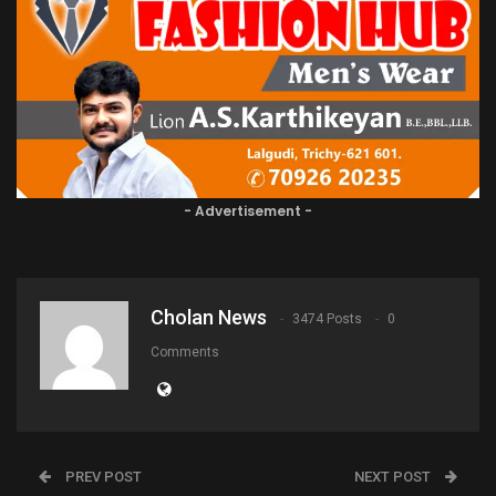
- Advertisement -
Cholan News
3474 Posts
0
Comments
PREV POST
NEXT POST