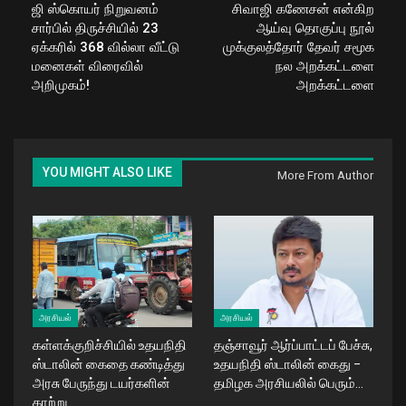
ஜி ஸ்கொயர் நிறுவனம்
சிவாஜி கணேசன் என்கிற
சார்பில் திருச்சியில் 23
ஆய்வு தொகுப்பு நூல்
ஏக்கரில் 368 வில்லா வீட்டு
முக்குலத்தோர் தேவர் சமூக
மனைகள் விரைவில்
நல அறக்கட்டளை
அறிமுகம்!
அறக்கட்டளை
YOU MIGHT ALSO LIKE
More From Author
அரசியல்
அரசியல்
கள்ளக்குறிச்சியில் உதயநிதி
தஞ்சாவூர் ஆர்ப்பாட்டப் பேச்சு,
ஸ்டாலின் கைதை கண்டித்து
உதயநிதி ஸ்டாலின் கைது –
அரசு பேருந்து டயர்களின்
தமிழக அரசியலில் பெரும்…
காற்று…