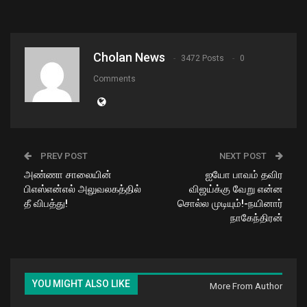
Cholan News
3472 Posts
0
Comments
PREV POST
NEXT POST
அண்ணா சாலையின்
ஐயோ பாவம் தவிர
பிஎஸ்என்எல் அலுவலகத்தில்
விஜய்க்கு வேறு என்ன
தீ விபத்து!
சொல்ல முடியும்!-நயினார்
நாகேந்திரன்
YOU MIGHT ALSO LIKE
More From Author