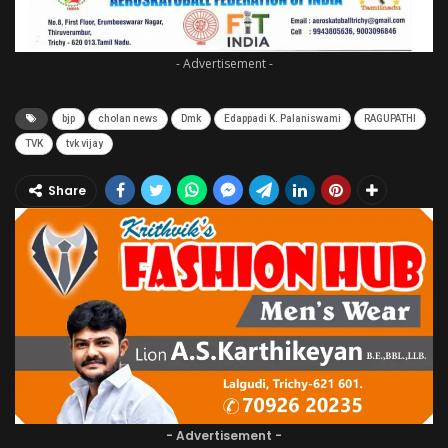
- Advertisement -
bjp
cholan news
Dmk
Edappadi K. Palaniswami
RAGUPATHI
TVK
tvk vijay
Share
- Advertisement -