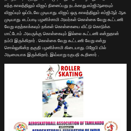
எந்த காலத்திலும்
விஜய்
நினைப்பது நடக்காது.எம்ஜிஆரையும்
விஜய்
யும் ஒப்பிடவே முடியாது. விஜய் ஒரு காலத்திலும் எம்ஜிஆர் ஆக
முடியாது. எடப்பாடி பழனிச்சாமி
அவர்கள்
கொள்கை வேறு கூட்டணி
வேறு எதற்
காக்கவும்
நங்க
ள்
கொள்கையை விட்டு கொடுக்க
மாட்டோம் .அவருக்கு கொள்கையும் இல்
லை
கூட்டணி என்றுதான்
நம்பி இருக்
கிறார்
. கொள்கை வேறு கூட்டணி வேறு என்று
சொல்
லுகின்ற
தகுதி பழனிச்சாமி கிடையாது.
பிஜேபி
யில்
அடிமையாக இருக்கிறார்.
இவ்வாறு
ரகுபதி
கூறினார்
.