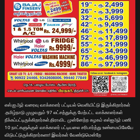
எஸ்.ஐ.ஆர் வரை
வு
வாக்காளர் பட்டியல் வெளியிட்டு
இருக்கிறார்கள்
.தமிழ்நாடு முழுவதும் 97 லட்சத்துக்கு மேற்பட்ட வாக்காளர்கள்
நீக்கப்பட்டிருக்
கிறார்கள்
.திராவிட முன்னேற்ற கழகம் எஸ்ஐஆர் பணி
10 நாட்களுக்குள் வாக்காளர் பட்டியலை சரிபார்த்து உண்மையிலேயே
விடுபட்டுருக்கிறார்களா! இவர்கள் வேண்டுமென்றே