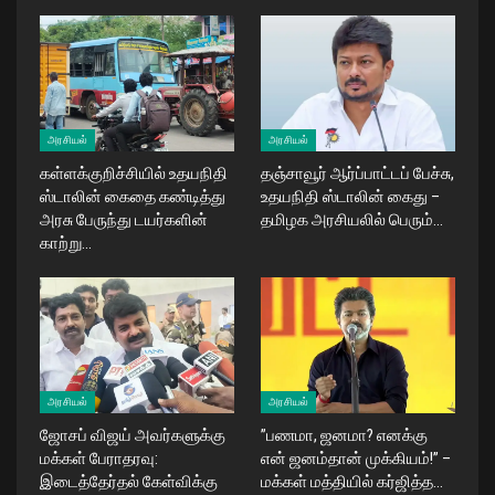
அரசியல்
அரசியல்
கள்ளக்குறிச்சியில் உதயநிதி
தஞ்சாவூர் ஆர்ப்பாட்டப் பேச்சு,
ஸ்டாலின் கைதை கண்டித்து
உதயநிதி ஸ்டாலின் கைது –
அரசு பேருந்து டயர்களின்
தமிழக அரசியலில் பெரும்…
காற்று…
அரசியல்
அரசியல்
ஜோசப் விஜய் அவர்களுக்கு
​”பணமா, ஜனமா? எனக்கு
மக்கள் பேராதரவு:
என் ஜனம்தான் முக்கியம்!” –
இடைத்தேர்தல் கேள்விக்கு
மக்கள் மத்தியில் கர்ஜித்த…