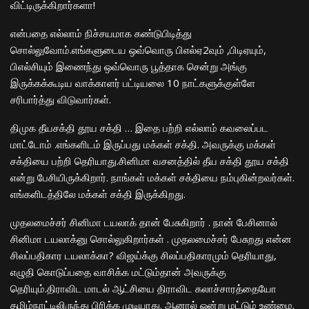
விட்டிருக்கிறார்களா!
என்பதை எல்லாம் நிச்சயமாக கண்டுபிடித்து
சொல்லுவோம்.எங்களுடைய ஒவ்வொரு பிஎல்ஏ2வும் ,பிடிஏயும்,
பிஎல்சியும் இணைந்து ஒவ்வொரு பூத்தாக சென்று அங்கு
இருக்கக்கூடிய வாக்காளர் பட்டியலை 10 நாட்களுக்குள்ளே
சரிபார்த்து விடுவார்கள்.
திமுக தீயசக்தி தூய சக்தி … இதை பற்றி எல்லாம் கவலைப்பட
மாட்டோம் .எங்க
ளிடம்
இருப்பது
மக்கள் சக்தி. அவருக்கு மக்கள்
சக்தியை
பற்றி
தெரியாது.சினிமா வசனத்தி
ல்
தீய சக்தி தூய சக்தி
என்று பேசியிருக்கிறார். நாங்கள் மக்கள் சக்தியை நம்புகின்றவர்கள்.
எங்களிடத்திலே மக்கள் சக்தி இருக்கிறது.
முதலமைச்சர் சினிமா டயலாக் தான் பேசு
கிறார்
. நான் பே
சினால்
சினிமா டயலாக்னு
சொல்லுகிறார்கள்
. முதலமைச்சர் பேசுறது என்ன
சிலப்பதிகார டயலாக்கா?
விஜய்
க்கு
சிலப்பதிகாரமும் தெரியாது,
எழுதி கொடு
ப்
பதை வாசிக்க மட்டும்தான் அவருக்கு
தெரியும்.திராவிட மாடல் ஆட்சியை திராவிட கலாச்சாரத்தையோ
தமிழ்நாட்டிலிருந்து பிரிக்க முடியாது. ஆனால் ஒன்று மட்டும் உண்மை.