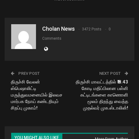
Cholan News
3472 Posts
0
Comments
PREV POST
NEXT POST
திருச்சி வேலன்
திருச்சி மாவட்டத்தில் ₹.8.43
ஸ்பெஷாலிட்டி
கோடி மதிப்பிலான பள்ளி
மருத்துவமனையில் இலவச
கட்டிடங்களை காணொளி
மார்பக நோய் கண்டறியும்
மூலம் திறந்து வைத்த
சிறப்பு முகாம்!
முதல்வர் முக.ஸ்டாலின்!
YOU MIGHT ALSO LIKE
More From Author