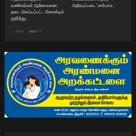
வணிகர்கள் ஆலோசனை:
அதிரடிப்படை’ சார்பாக…
தடை செய்யப்பட்ட பிளாஸ்டிக்
குறித்து…
PREV
NEXT