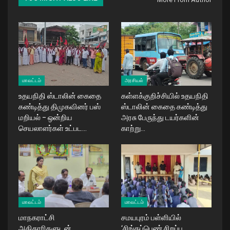
மாவட்டம்
அரசியல்
உதயநிதி ஸ்டாலின் கைதை
கள்ளக்குறிச்சியில் உதயநிதி
கண்டித்து திமுகவினர் பஸ்
ஸ்டாலின் கைதை கண்டித்து
மறியல் – ஒன்றிய
அரசு பேருந்து டயர்களின்
செயலாளர்கள் உட்பட…
காற்று…
மாவட்டம்
மாவட்டம்
மாநகராட்சி
சமயபுரம் பள்ளியில்
அதிகாரிகளுடன்
‘சிங்கப்பெண் சிறப்பு