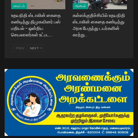
மாவட்டம்
அரசியல்
உதயநிதி ஸ்டாலின் கைதை
கள்ளக்குறிச்சியில் உதயநிதி
கண்டித்து திமுகவினர் பஸ்
ஸ்டாலின் கைதை கண்டித்து
மறியல் – ஒன்றிய
அரசு பேருந்து டயர்களின்
செயலாளர்கள் உட்பட…
காற்று…
PREV
NEXT