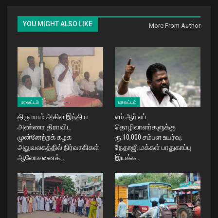
YOU MIGHT ALSO LIKE
More From Author
மாவட்டம்
மாவட்டம்
திருமயம் அகில இந்திய
எம் ஆர் எப்
அண்ணா திராவிட
தொழிலாளர்களுக்கு
முன்னேற்றக் கழக
ரூ.10,000 சம்பள உயர்வு:
அலுவலகத்தில் நிர்வாகிகள்
நேதாஜி மக்கள் பாதுகாப்பு
ஆலோசனைக்…
இயக்க…