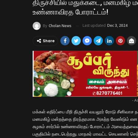
திருச்சியில் மதுக்கடை, மனமகிழ
உண்ணாவிரத போராட்டம்!
Last updated
Dec 3, 2024
By
Cholan News
Share
- A
மக்கள் எதிர்ப்பை மீறி திருச்சி வயலூர் ரோடு சீனிவாச ந
மனமகிழ் மன்றத்தை நிரந்தரமாக அகற்ற வேண்டும் என வல
கழகம் சார்பில் உண்ணாவிரதப் போராட்டம் அவைத்தலைவர
பகுதியில் நடைபெற்றது. மாநகர் மாவட்ட செயலாளர் செந்