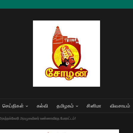
செய்திகள்
கல்வி
தமிழகம்
சினிமா
விவசாயம்
ை அகற்றக்கோரி அமமுகவினர் உண்ணாவிரத போராட்டம்!