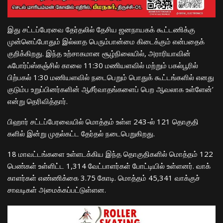
இது சட்டப்பேரவை தேர்தலில் தேசிய ஜனநாயகக் கூட்டணிக்கு
முன்னெப்போதும் இல்லாத பெரும்பான்மை கிடைக்கும் என்பதைக்
குறிக்கிறது. இந்த உற்சாகமான சூழ்நிலையில், அராரியாவின்
ஃபோர்ப்ஸ்கஞ்சில் காலை 11:30 மணியளவில் மற்றும் பகல்பூரில்
பிற்பகல் 1:30 மணியளவில் நடைபெறும் பொதுக் கூட்டங்களில் எனது
குடும்ப உறுப்பினர்களின் ஆசீர்வாதங்களைப் பெற ஆவலாக உள்ளேன்’
என்று தெரிவித்தார்.
பிஹார் சட்டப்பேரவையில் மொத்தம் உள்ள 243-ல் 121 தொகு​தி​
களில் இன்று முதல்​கட்ட தேர்​தல் நடை​பெறுகிறது.
18 மாவட்​டங்​களை உள்​ளடக்​கிய இந்த தொகு​தி​களில் மொத்​தம் 122
பெண்​கள் உள்​ளிட்ட 1,314 வேட்​பாளர்​கள் போட்​டி​யில் உள்​ளனர். வாக்​
காளர்​கள் எண்​ணிக்கை 3.75 கோடி. மொத்​தம் 45,341 வாக்​குச்​
சாவடிகள் அமைக்​கப்​பட்​டுள்​ளன.