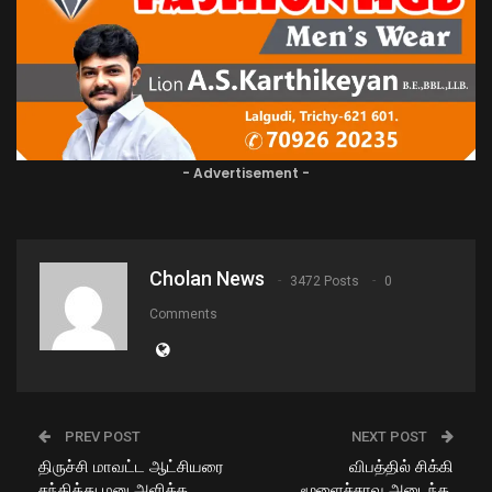
- Advertisement -
Cholan News
3472 Posts
0
Comments
PREV POST
NEXT POST
திருச்சி மாவட்ட ஆட்சியரை
விபத்தில் சிக்கி
சந்தித்து மனு அளித்த
மூளைச்சாவு அடைந்த,