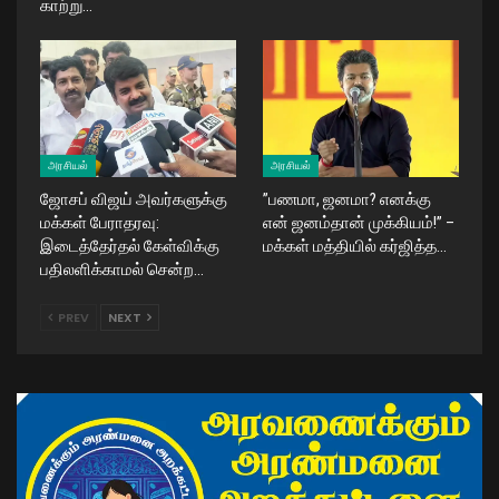
காற்று…
அரசியல்
அரசியல்
ஜோசப் விஜய் அவர்களுக்கு
​”பணமா, ஜனமா? எனக்கு
மக்கள் பேராதரவு:
என் ஜனம்தான் முக்கியம்!” –
இடைத்தேர்தல் கேள்விக்கு
மக்கள் மத்தியில் கர்ஜித்த…
பதிலளிக்காமல் சென்ற…
PREV
NEXT