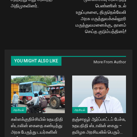
அதிமுகவினர்.
பெண்ணின் உடல்
உறுப்புகளை, திருநெல்வேலி
அரசு மருத்துவக்கல்லூரி
மருத்துவமனைக்கு, தானம்
செய்த குடும்பத்தினர்!
YOU MIGHT ALSO LIKE
More From Author
அரசியல்
அரசியல்
கள்ளக்குறிச்சியில் உதயநிதி
தஞ்சாவூர் ஆர்ப்பாட்டப் பேச்சு,
ஸ்டாலின் கைதை கண்டித்து
உதயநிதி ஸ்டாலின் கைது –
அரசு பேருந்து டயர்களின்
தமிழக அரசியலில் பெரும்…