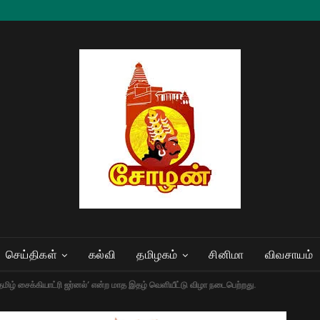
செய்திகள்
கல்வி
தமிழகம்
சினிமா
விவசாயம்
ிழ் சைக்கியாட்ரி ஜர்னல்’ என்ற மாத இதழ் வெளியீட்டு விழா நடைபெற்றது.