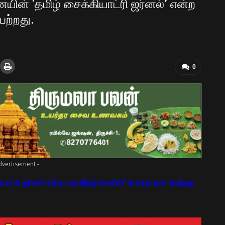
ின் ‘தமிழ் சைக்கியாட்ரி ஜர்னல்’ என்ற
ெற்றது.
0
dvertisement -
யாட்ரி ஜர்னல்’ என்ற மாத இதழ் வெளியீட்டு விழா நடைபெற்றது.