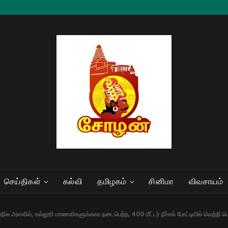
செய்திகள்
கல்வி
தமிழகம்
சினிமா
விவசாயம்
ல அளவில், கல்லூரி மாணவிகளுக்காக நடைபெற்ற, 400 மீட்டர் நீச்சல் போட்டியில் வெற்றி பெற