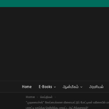
Home
E-Books
ஆன்மீகம்
அரசியல்
Home
செய்திகள்
“முதலமைச்சர்” கோப்பைக்கான விளையாட்டுப் போட்டிகள் வரிசையில் மாநி
பாராட்டி வாழ்த்து தெரிவித்த, மாவட்ட ஆட்சித்தலைவர்!