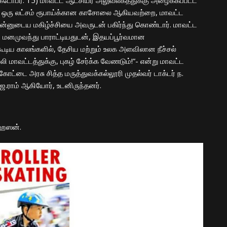
ோபர். 15) மாவட்ட ஆட்சியர் அலுவலகத்துக்கு அழைக்கப்பட்ட
, ஒரு லட்சம் ரூபாய்க்கான காசோலை ஆகியவற்றை, மாவட்ட
, தன்னுடைய மகிழ்ச்சியை அவருடன் பகிர்ந்து கொண்டார். மாவட்ட
மனமுவந்து பாராட்டியதுடன், இதயப்பூர்வமான
ூடிய காலங்களில், தேசிய மற்றும் உலக அளவிலான நீச்சல்
லி மாவட்டத்துக்கு, புகழ் சேர்க்க வேணடும்!”- என்று மாவட்ட
ட்டை அரசு சித்த மருத்துவக்கல்லூரி முதல்வர் டாக்டர் ந.
 ஜெ.ராம் ஆகியோர், உடனிருந்தனர்.
 ஹஸன்.