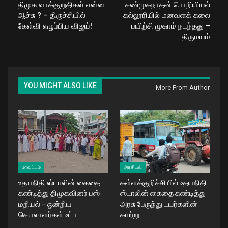
திமுக வாக்குறுதிகள் என்ன
சண்முகநாதன் பொறியியல்
ஆச்சு ? – திருச்சியில்
கல்லூரியில் மனவளக் கலை
கேள்வி எழுப்பிய விஜய்!
பயிற்சி முகாம் நடந்தது –
திருமயம்
YOU MIGHT ALSO LIKE
More From Author
மாவட்டம்
அரசியல்
உதயநிதி ஸ்டாலின் கைதை
கள்ளக்குறிச்சியில் உதயநிதி
கண்டித்து திமுகவினர் பஸ்
ஸ்டாலின் கைதை கண்டித்து
மறியல் – ஒன்றிய
அரசு பேருந்து டயர்களின்
செயலாளர்கள் உட்பட…
காற்று…