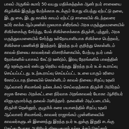
பாலம் அருகில் சுமார் 50 வயது மதிக்கத்தக்க ஆண் நபர் சாலையை
கிழக்கில் இருந்து மேற்க்காக கடக்கும் போது விபத்து ஏற்பட்டு தலை,
இடது கை, இடது காலில் காயம் ஏற்பட்டு சாலையில் கிடந்தவரை
உயிர் காக்க ஆம்புலன்ஸ் மூலமாக ஸ்ரீரங்கம் அரசு மருத்துவமனையில்
சிகிச்சைக்கு சேர்த்து, மேல் சிகிச்சைக்காக திருச்சி, புத்தூர், அரசு
மருத்துவமனையில் சேர்த்து உள்நோயாளியாக சிகிச்சை பெற்றவர்,
சிகிச்சை பலனின்றி இறந்தார். இறந்த நபர் குறித்து கொள்ளிடம்
காவல் நிலைய காவலர்கள் விசாரிக்கையில், மேற்படி நபர் பகல்
நேரங்களில் யாசகம் கேட்டு உண்டும், இரவு நேரங்களில் பாலத்தின்
கீழ் உறங்குபவர் என்பது தெரிய வந்தது. இறந்த நபர் உடல் கூராய்வு
செய்யப்பட்டது. உடற்கூராய்வு செய்யப்பட்ட உடலை யாரும் உரிமை
கோரப்படாத நிலையில் கொள்ளிடம் காவல் நிலைய சிறப்பு உதவி
ஆய்வாளர் சிவசங்கர் நல்லடக்கம் செய்வதற்காக திருச்சி அமிர்தம்
சமூக சேவை அறக்கட்டளை நிர்வாக அறங்காவலர் யோகா ஆசிரியர்
விஜயகுமார்க்கு தகவல் அளித்தார். தகவலின் அடிப்படையில்,
திருச்சி தென்னூர், குழுமிக் கரை மயானத்தில் சிறப்பு உதவி
ஆய்வாளர் சிவசங்கர், காவலர் ராஜாங்கம் முன்னிலையில்
காவலர்களுடன் இணைந்து இறந்த நபர் உடலுக்கு இறுதி சடங்கு
செய்து யோகா ஆசிரியர் விஜயகுமார் நல்லடக்கம் செய்தார்.