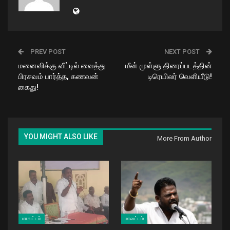
PREV POST
NEXT POST
மனைவிக்கு வீட்டில் வைத்து
மீன் முள்ளு திரைப்படத்தின்
பிரசவம் பார்த்த, கணவன்
டிரெயிலர் வெளியீடு!
கைது!
YOU MIGHT ALSO LIKE
More From Author
மாவட்டம்
மாவட்டம்