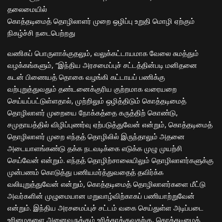
தலைமையில்
கொத்தடிமைத் தொழிலாளர் முறை ஒழிப்பு உறுதி மொழி ஏற்கும்
நிகழ்ச்சி நடைபெற்றது
வணிகப் பொருளாக்குதலும், வலுக்கட்டாயமாக வேலை சுமத்தும்
வழக்கங்களும், “இந்திய அரசமைப்புச் சட்டத்தின்படி மனிதனை
கடன் பிணையத் தொகை வழங்கி கட்டாயப் பணிக்கு
வற்புறுத்துவதும் தண்டனைக்குரிய குற்றமாக வரையறை
செய்யப்பட்டுள்ளதால், முற்றிலும் ஒழித்திடும் கொத்தடிமைத்
தொழிலாளர் முறையை நோக்கத்தை கருத்திற் கொண்டு,
சமுதாயத்தில் விழிப்புணர்வு ஏற்படுத்துவேன் என்றும், கொத்தடிமைத்
தொழிலாளர் முறை எந்தத் தொழிலில் இருந்தாலும் அதனை
அடையாளங்கண்டு தக்க நடவடிக்கை எடுக்க முழு முயற்சி
செய்வேன் என்றும். எந்தத் தொழிற்சாலையிலும் தொழிலாளர்களுக்கு
முன்பணம் கொடுத்து பணியமர்த்துவதைத் தவிர்க்க
வலியுறுத்துவேன் என்றும், கொத்தடிமைத் தொழிலாளர்களை மீட்டு
அவர்களின் முழுமையான மறுவாழ்விற்காகப் பணியாற்றுவேன்
என்றும். இந்திய அரசமைப்புச் சட்டம் வகை செய்துள்ள அடிப்படை
உரிமைகளை அனைவருக்கும் உரித்தாக்குவதற்கு, கொத்தடிமைத்