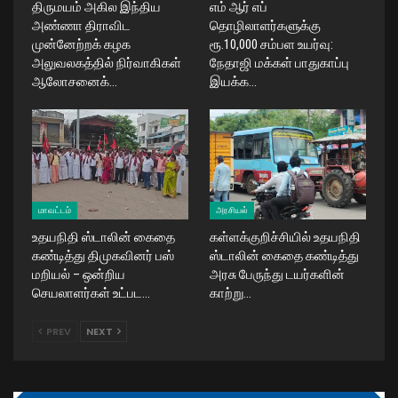
திருமயம் அகில இந்திய
எம் ஆர் எப்
அண்ணா திராவிட
தொழிலாளர்களுக்கு
முன்னேற்றக் கழக
ரூ.10,000 சம்பள உயர்வு:
அலுவலகத்தில் நிர்வாகிகள்
நேதாஜி மக்கள் பாதுகாப்பு
ஆலோசனைக்…
இயக்க…
மாவட்டம்
அரசியல்
உதயநிதி ஸ்டாலின் கைதை
கள்ளக்குறிச்சியில் உதயநிதி
கண்டித்து திமுகவினர் பஸ்
ஸ்டாலின் கைதை கண்டித்து
மறியல் – ஒன்றிய
அரசு பேருந்து டயர்களின்
செயலாளர்கள் உட்பட…
காற்று…
PREV
NEXT