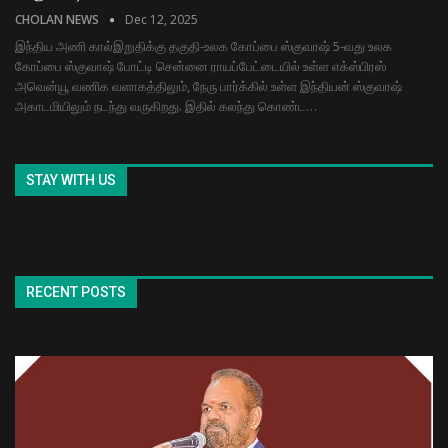
CHOLAN NEWS
Dec 12, 2025
இந்திய அணி கால்இறுதிக்கு தகுதி-உலக கோப்பை ஸ்குவாஷ் 5-வது உலக
கோப்பை ஸ்குவாஷ் போட்டி சென்னை ராயப்பேட்டையில் உள்ள எக்ஸ்பிரஸ்
அவென்யூ வணிக வளாகத்திலும், நேரு பார்க்கில் உள்ள இந்தியன் ஸ்குவாஷ்
அகாடமியிலும் நடந்து வருகிறது. இதில் கலந்து கொண்ட…
STAY WITH US
RECENT POSTS