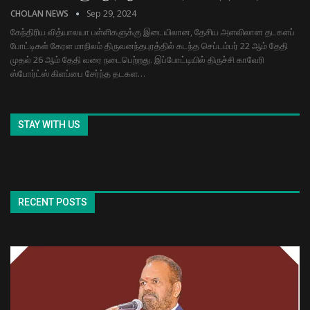
CHOLAN NEWS
Sep 29, 2024
கேந்திரிய வித்யாலயா பள்ளிகளுக்கு இடையிலான, தேசிய அளவிலான தடகளப்
போட்டிகள் கேரள மாநிலம் திருவனந்தபுரத்தில் கடந்த செப்டம்பர் 22 ஆம் தேதி
முதல் 26 ஆம் தேதி வரை நடைபெற்றது. இப்போட்டியில் திருச்சி காவேரி
ஸ்போர்ட்ஸ் கிளப்பை சேர்ந்த தடகள…
STAY WITH US
RECENT POSTS