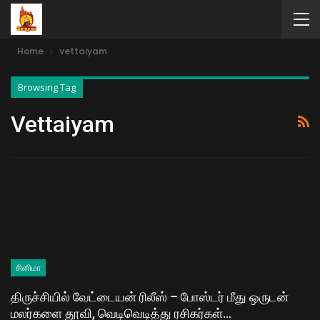
Home
vettaiyam
Browsing Tag
Vettaiyam
சினிமா
திருச்சியில் வேட்டையன் ரிலீஸ் – போஸ்டர் மீது ஒருடன்
மலர்களை தூவி, வெடிவெடித்து ரசிகர்கள்…