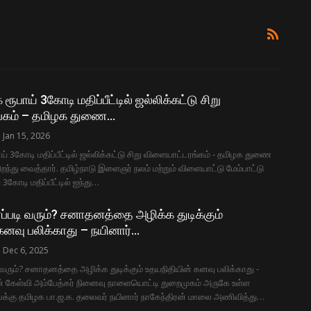
 ரூபாய் 3கோடி மதிப்பீட்டில் ஜல்லிக்கட்டு சிறு
்கம் – தமிழக துணை…
Jan 15, 2026
ாய் 3கோடி மதிப்பீட்டில் ஜல்லிக்கட்டு சிறு விளையாட்டரங்கம் - தமிழக துணை
ிறந்து வைத்தார். தமிழ்நாடு இளைஞர் நலம் மற்றும் விளையாட்டு மேம்பாட்டு
் 3கோடி மதிப்பீட்டில் ஐந்து…
ப்படி வரும்? சனாதனத்தை அழிக்க துடிக்கும்
கனவு பலிக்காது – நயினார்…
Dec 6, 2025
 வரும்? சனாதனத்தை அழிக்க துடிக்கும் உதயநிதியின் கனவு பலிக்காது -
ன் கேள்வி அம்பேத்கர் நினைவு நாளையொட்டி துறைமுகம் அருகே உள்ள
ைக்கு தமிழக பா.ஜ.க. தலைவர் நயினார் நாகேந்திரன் மாலை அணிவித்து…