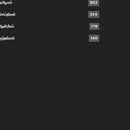
தமிழகம்
652
செய்திகள்
334
ஆன்மீகம்
178
குற்றங்கள்
140