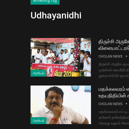
Browsing Tag
Udhayanidhi
திருச்சி அருகே
விளையாட்டரங
CHOLAN NEWS
திருச்சி அருகே ரூப
முதல்வர் உதயநிதி த
அரசியல்
துறை சார்பில் ரூபாய
மதக்கலவரம் எ
உதயநிதியின் 
CHOLAN NEWS
மதக்கலவரம் எப்படி
நயினார் நாகேந்திர
அரசியல்
அவரது உருவச் சில