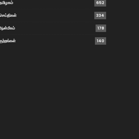
தமிழகம்
652
செய்திகள்
334
ஆன்மீகம்
178
குற்றங்கள்
140