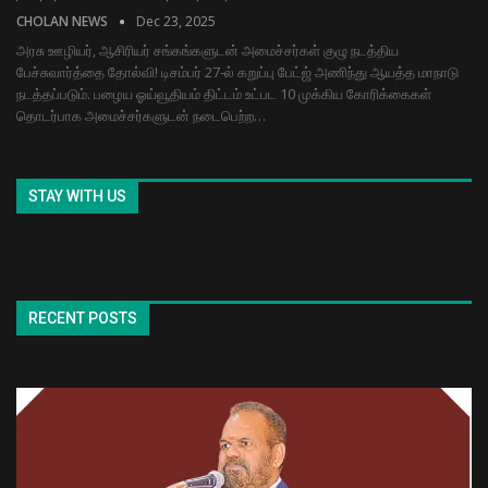
CHOLAN NEWS
Dec 23, 2025
அரசு ஊழியர், ஆசிரியர் சங்கங்களுடன் அமைச்சர்கள் குழு நடத்திய
பேச்சுவார்த்தை தோல்வி! டிசம்பர் 27-ல் கறுப்பு பேட்ஜ் அணிந்து ஆயத்த மாநாடு
நடத்தப்படும். பழைய ஓய்வூதியம் திட்டம் உட்பட 10 முக்கிய கோரிக்கைகள்
தொடர்பாக அமைச்சர்களுடன் நடைபெற்ற…
STAY WITH US
RECENT POSTS