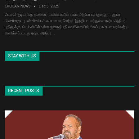
CHOLAN NEWS
Dec 5, 2025
டெல்லி குடியரசுத் தலைவர் மாளிகையில் ரஷ்ய அதிபர் புதினுக்கு ராணுவ
அணிவகுப்​புடன் சிவப்புக் கம்பள வரவேற்பு! இந்தியா வந்துள்ள ரஷ்ய அதிபர்
புதினுக்கு, டெல்லியில் உள்ள ஜனாதிபதி மாளிகையில் சிவப்பு கம்பள வரவேற்பு
அளிக்கப்பட்டது ரஷ்ய அதிபர்…
STAY WITH US
RECENT POSTS