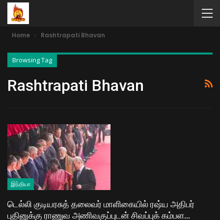
Home
Rashtrapati Bhavan
Browsing Tag
Rashtrapati Bhavan
இந்தியா
டெல்லி குடியரசுத் தலைவர் மாளிகையில் ரஷ்ய அதிபர்
புதினுக்கு ராணுவ அணிவகுப்​புடன் சிவப்புக் கம்பள…