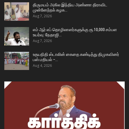
திருமயம் அகில இந்திய அண்ணா திராவிட
முன்னேற்றக் கழக…
Aug 7, 2026
எம் ஆர் எப் தொழிலாளர்களுக்கு ரூ.10,000 சம்பள
உயர்வு: நேதாஜி…
Aug 7, 2026
உதயநிதி ஸ்டாலின் கைதை கண்டித்து திமுகவினர்
பஸ் மறியல் –…
Aug 4, 2026