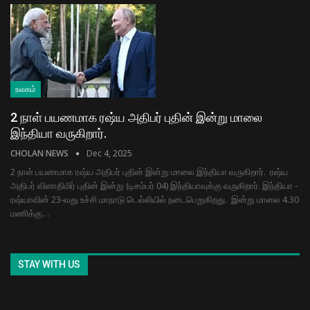
உலகம்
2 நாள் பயணமாக ரஷ்ய அதிபர் புதின் இன்று மாலை
இந்தியா வருகிறார்.
CHOLAN NEWS
Dec 4, 2025
2 நாள் பயணமாக ரஷ்ய அதிபர் புதின் இன்று மாலை இந்தியா வருகிறார். ரஷ்ய
அதிபர் விளாதிமிர் புதின் இன்று (டிசம்பர் 04) இந்தியாவுக்கு வருகிறார். இந்​தியா -
ரஷ்​யா​வின் 23-வது உச்சி மாநாடு டெல்​லி​யில் நடைபெறுகிறது. இன்று மாலை 4.30
மணிக்கு…
STAY WITH US