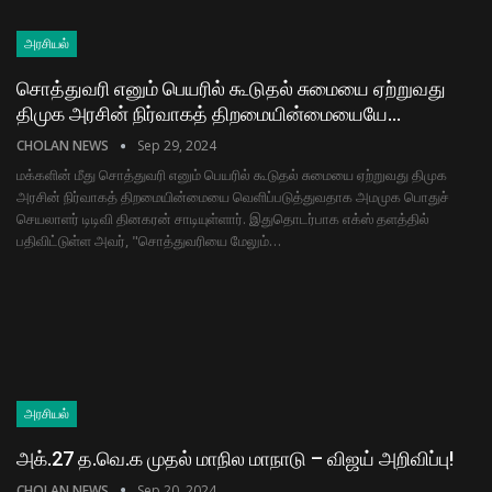
அரசியல்
சொத்துவரி எனும் பெயரில் கூடுதல் சுமையை ஏற்றுவது
திமுக அரசின் நிர்வாகத் திறமையின்மையையே…
CHOLAN NEWS
Sep 29, 2024
மக்களின் மீது சொத்துவரி எனும் பெயரில் கூடுதல் சுமையை ஏற்றுவது திமுக
அரசின் நிர்வாகத் திறமையின்மையை வெளிப்படுத்துவதாக அமமுக பொதுச்
செயலாளர் டிடிவி தினகரன் சாடியுள்ளார். இதுதொடர்பாக எக்ஸ் தளத்தில்
பதிவிட்டுள்ள அவர், "சொத்துவரியை மேலும்…
அரசியல்
அக்.27 த.வெ.க முதல் மாநில மாநாடு – விஜய் அறிவிப்பு!
CHOLAN NEWS
Sep 20, 2024