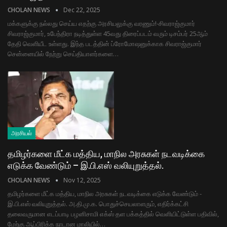
CHOLAN NEWS
Dec 22, 2025
மக்களுக்கு நல்லது செய்ய எதற்கு அரசியலுக்கு வரணும்!-சிவராஜ்குமார்
சிவராஜ்குமார், உபேந்திரா நடித்துள்ள 45வது திரைப்படம் வரும் டிசம்பர் 25ஆம்
தேதி வெளியீட உள்ளது. இந்த படத்தின் ப்ரோமோஷனுக்காக சிவராஜ்குமார்
சென்னையில் நேற்று செய்தியாளர்களை…
அரசியல்
தமிழர்களை மீட்க மத்திய, மாநில அரசுகள் நடவடிக்கை
எடுக்க வேண்டும் – இ.பி.எஸ் வலியுறுத்தல்.
CHOLAN NEWS
Nov 12, 2025
தமிழர்களை மீட்க மத்திய, மாநில அரசுகள் நடவடிக்கை எடுக்க வேண்டும் -
இ.பி.எஸ் வலியுறுத்தல். அ.தி.மு.க. பொதுச்செயலாளரும், எதிர்க்கட்சி
தலைவருமான எடப்பாடி பழனிசாமி எக்ஸ் தள பக்கத்தில் வெளியிட்டுள்ள பதிவில்,
மேற்கு ஆப்பிரிக்க நாடான மாலியில்…