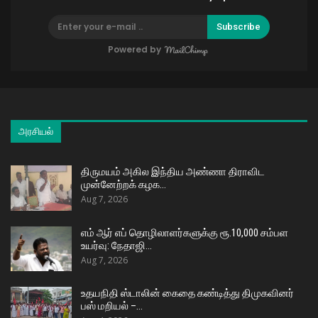
Subscribe
Powered by
அரசியல்
திருமயம் அகில இந்திய அண்ணா திராவிட
முன்னேற்றக் கழக…
Aug 7, 2026
எம் ஆர் எப் தொழிலாளர்களுக்கு ரூ.10,000 சம்பள
உயர்வு: நேதாஜி…
Aug 7, 2026
உதயநிதி ஸ்டாலின் கைதை கண்டித்து திமுகவினர்
பஸ் மறியல் –…