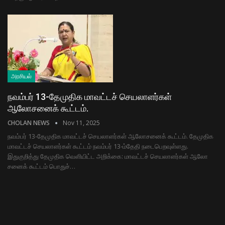
அரசியல்
நவம்பர் 13-தேமுதிக மாவட்டச் செயலாளர்கள்
ஆலோசனைக் கூட்டம்.
CHOLAN NEWS
Nov 11, 2025
நவம்பர் 13-தேமுதிக மாவட்டச் செயலாளர்கள் ஆலோசனைக் கூட்டம். தே​மு​திக
மாவட்​டச் செய​லா​ளர்​கள் கூட்​டம் நவம்பர் 13-ம்தேதி நடை​பெறவுள்ளது.
இதுகுறித்து தே​மு​திக வெளி​யிட்ட அறிக்​கை: மாவட்​டச் செய​லா​ளர்​கள் ஆலோ​
சனைக் கூட்​டம் பொதுச்…