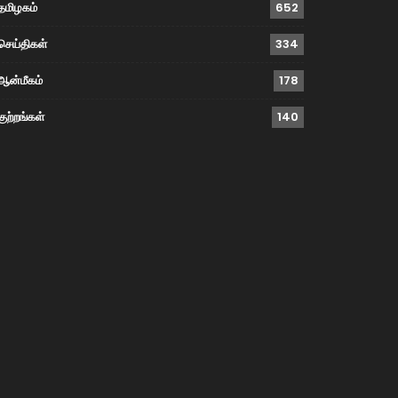
தமிழகம்
652
செய்திகள்
334
ஆன்மீகம்
178
குற்றங்கள்
140