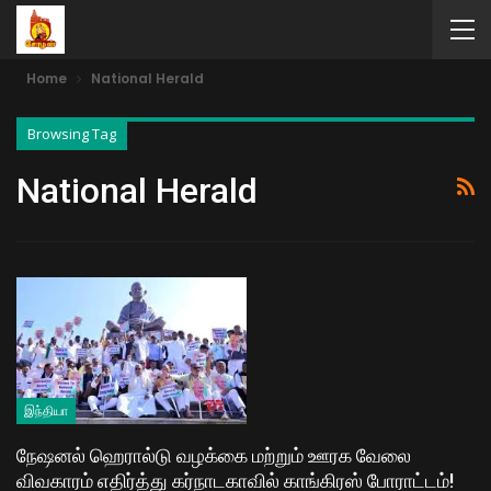
Home
National Herald
Browsing Tag
National Herald
இந்தியா
நேஷனல் ஹெரால்டு வழக்கை மற்றும் ஊரக வேலை
விவகாரம் எதிர்த்து கர்நாடகாவில் காங்கிரஸ் போராட்டம்!