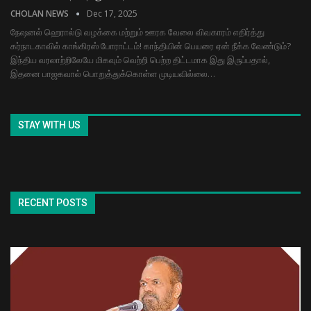
CHOLAN NEWS
Dec 17, 2025
நேஷனல் ஹெரால்டு வழக்கை மற்றும் ஊரக வேலை விவகாரம் எதிர்த்து
கர்நாடகாவில் காங்கிரஸ் போராட்டம்! காந்தியின் பெயரை ஏன் நீக்க வேண்டும்?
இந்திய வரலாற்றிலேயே மிகவும் வெற்றி பெற்ற திட்டமாக இது இருப்பதால்,
இதனை பாஜகவால் பொறுத்துக்கொள்ள முடியவில்லை…
STAY WITH US
RECENT POSTS