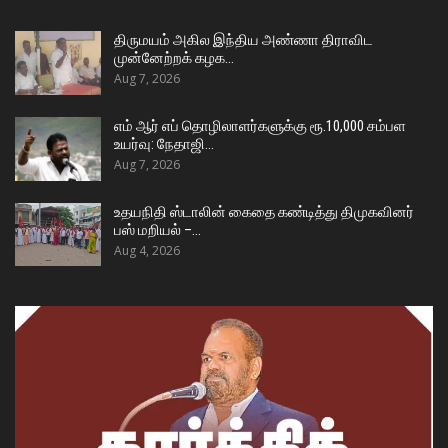
திருமயம் அகில இந்திய அண்ணா திராவிட
முன்னேற்றக் கழக…
Aug 7, 2026
எம் ஆர் எப் தொழிலாளர்களுக்கு ரூ.10,000 சம்பள
உயர்வு: நேதாஜி…
Aug 7, 2026
உதயநிதி ஸ்டாலின் கைதை கண்டித்து திமுகவினர்
பஸ் மறியல் –…
Aug 4, 2026