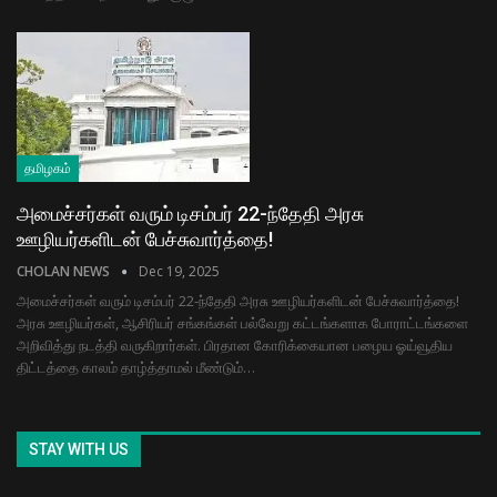
தமிழகம்
அமைச்சர்கள் வரும் டிசம்பர் 22-ந்தேதி அரசு
ஊழியர்களிடன் பேச்சுவார்த்தை!
CHOLAN NEWS
Dec 19, 2025
அமைச்சர்கள் வரும் டிசம்பர் 22-ந்தேதி அரசு ஊழியர்களிடன் பேச்சுவார்த்தை!
அரசு ஊழியர்கள், ஆசிரியர் சங்கங்கள் பல்வேறு கட்டங்களாக போராட்டங்களை
அறிவித்து நடத்தி வருகிறார்கள். பிரதான கோரிக்கையான பழைய ஓய்வூதிய
திட்டத்தை காலம் தாழ்த்தாமல் மீண்டும்…
STAY WITH US