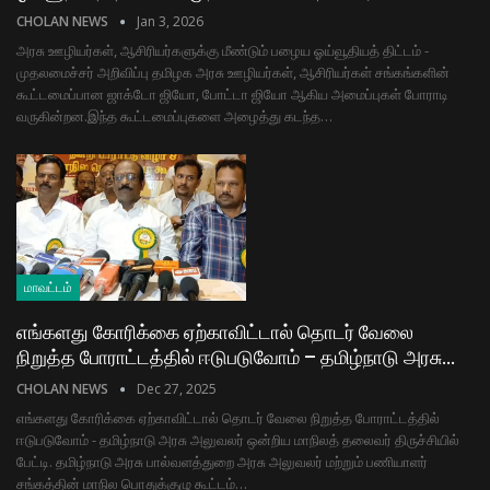
CHOLAN NEWS
Jan 3, 2026
அரசு ஊழியர்கள், ஆசிரியர்களுக்கு மீண்டும் பழைய ஓய்வூதியத் திட்டம் -
முதலமைச்சர் அறிவிப்பு தமிழக அரசு ஊழியர்கள், ஆசிரியர்கள் சங்கங்களின்
கூட்டமைப்பான ஜாக்டோ ஜியோ, போட்டா ஜியோ ஆகிய அமைப்புகள் போராடி
வருகின்றன.இந்த கூட்டமைப்புகளை அழைத்து கடந்த…
மாவட்டம்
எங்களது கோரிக்கை ஏற்காவிட்டால் தொடர் வேலை
நிறுத்த போராட்டத்தில் ஈடுபடுவோம் – தமிழ்நாடு அரசு…
CHOLAN NEWS
Dec 27, 2025
எங்களது கோரிக்கை ஏற்காவிட்டால் தொடர் வேலை நிறுத்த போராட்டத்தில்
ஈடுபடுவோம் - தமிழ்நாடு அரசு அலுவலர் ஒன்றிய மாநிலத் தலைவர் திருச்சியில்
பேட்டி. தமிழ்நாடு அரசு பால்வளத்துறை அரசு அலுவலர் மற்றும் பணியாளர்
சங்கத்தின் மாநில பொதுக்குழு கூட்டம்…