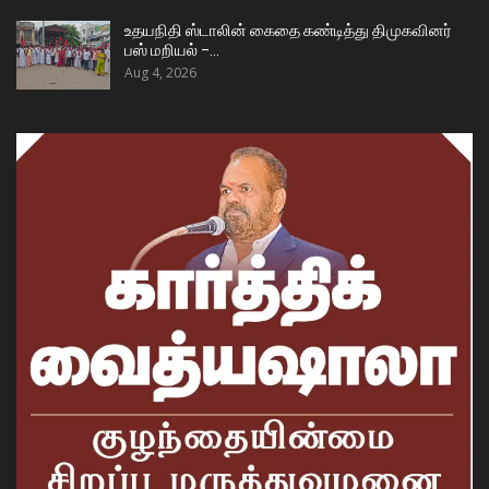
உதயநிதி ஸ்டாலின் கைதை கண்டித்து திமுகவினர்
பஸ் மறியல் –…
Aug 4, 2026