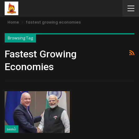
Home
fastest growing economies
Browsing Tag
Fastest Growing
Economies
உலகம்