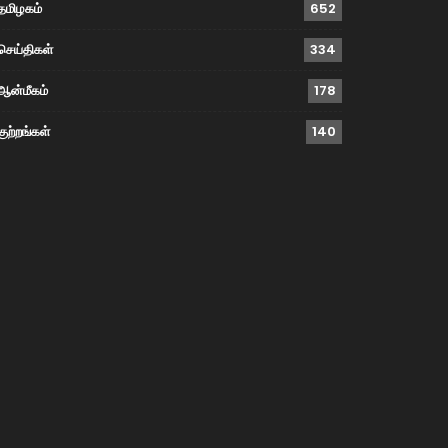
தமிழகம்
652
செய்திகள்
334
ஆன்மீகம்
178
குற்றங்கள்
140