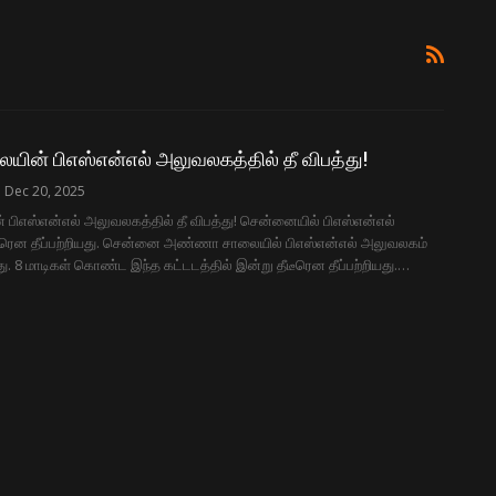
ன் பிஎஸ்என்எல் அலுவலகத்தில் தீ விபத்து!
Dec 20, 2025
ிஎஸ்என்எல் அலுவலகத்தில் தீ விபத்து! சென்னையில் பிஎஸ்என்எல்
ீரென தீப்பற்றியது. சென்னை அண்ணா சாலையில் பிஎஸ்என்எல் அலுவலகம்
ு. 8 மாடிகள் கொண்ட இந்த கட்டடத்தில் இன்று தீடீரென தீப்பற்றியது.…