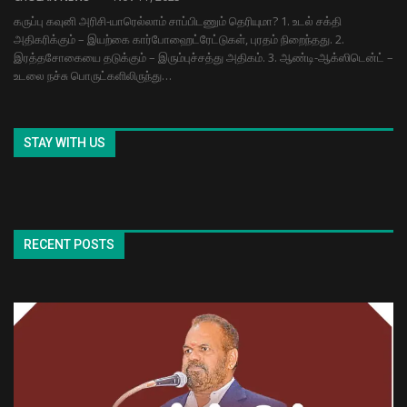
கருப்பு கவுனி அரிசி-யாரெல்லாம் சாப்பிடணும் தெரியுமா? 1. உடல் சக்தி
அதிகரிக்கும் – இயற்கை கார்போஹைட்ரேட்டுகள், புரதம் நிறைந்தது. 2.
இரத்தசோகையை தடுக்கும் – இரும்புச்சத்து அதிகம். 3. ஆண்டி-ஆக்ஸிடென்ட் –
உடலை நச்சு பொருட்களிலிருந்து…
STAY WITH US
RECENT POSTS