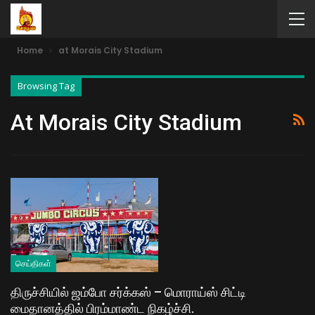
Home
at Morais City Stadium
Browsing Tag
At Morais City Stadium
செய்திகள்
திருச்சியில் ஜம்போ சர்க்கஸ் – மொராய்ஸ் சிட்டி
மைதானத்தில் பிரம்மாண்ட நிகழ்ச்சி.