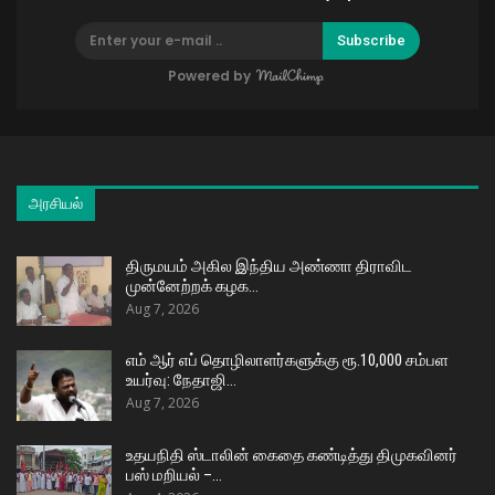
Subscribe
Powered by
அரசியல்
திருமயம் அகில இந்திய அண்ணா திராவிட
முன்னேற்றக் கழக…
Aug 7, 2026
எம் ஆர் எப் தொழிலாளர்களுக்கு ரூ.10,000 சம்பள
உயர்வு: நேதாஜி…
Aug 7, 2026
உதயநிதி ஸ்டாலின் கைதை கண்டித்து திமுகவினர்
பஸ் மறியல் –…