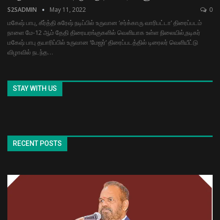
S2SADMIN
May 11, 2022
0
மகேஷ் பாபு, கீர்த்தி சுரேஷ் நடிப்பில் உருவான ‘சர்க்காரு வாரிபட்டா’ திரைப்படம்
நாளை மே-12 ஆம் தேதி திரையரங்குகளில் வெளியாக உள்ள நிலையில்,நடிகர்
மகேஷ் பாபு தயாரிப்பில் உருவான ‘மேஜர்’ திரைப்படத்தில் டிரைலர் வெளியீட்டு
விழாவில் நடந்த
…
STAY WITH US
RECENT POSTS