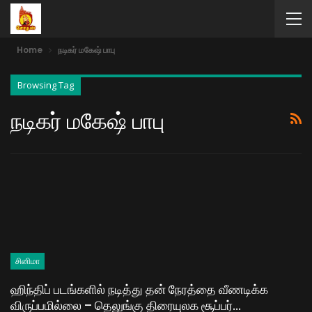
Home
நடிகர் மகேஷ் பாபு
Browsing Tag
நடிகர் மகேஷ் பாபு
சினிமா
ஹிந்திப் படங்களில் நடித்து தன் நேரத்தை வீணடிக்க
விருப்பமில்லை – தெலுங்கு திரையுலக சூப்பர்…