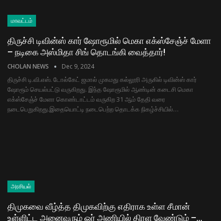
மாவட்டம்
திருச்சி டிவின்ஸ் கார் ஷோரூமில் மெகா எக்ஸ்சேஞ்ச் மேளா
– நடிகை அஸ்மிதா சிங் தொடங்கி வைத்தார்!
CHOLAN NEWS
Dec 9, 2024
திருச்சி டி.வி.எஸ். டோல்கேட் ஜமால் முகமது கல்லூரி அருகில் டிவின்ஸ் கார்
ஷோரூம் செயல்பட்டு வருகிறது. இந்த ஷோரூமில் ஆண்டின் கடைசி மெகா
எக்ஸ்சேஞ்ச் மேளா கொண்டாட்டம் வருகிற 31 ஆம் தேதி வரை
நடைபெறுகிறது.இதையொட்டி நடைபெற்ற தொடக்க நிகழ்ச்சியில்…
அரசியல்
திமுகவை வீழ்த்த திமுகவிற்கு எதிராக உள்ள சீமான்
உள்ளிட்ட அனைவரும் ஓர் அணியில் திரள வேண்டும் –…