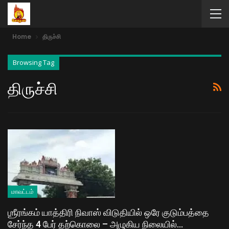
Home
திருச்சி
Browsing Tag
திருச்சி
மாவட்டம்
ஶ்ரீரங்கம் யாத்திரி நிவாஸ் விடுதியில் ஒரே குடும்பத்தை
சேர்ந்த 4 பேர் தற்கொலை – அழுகிய நிலையில்…