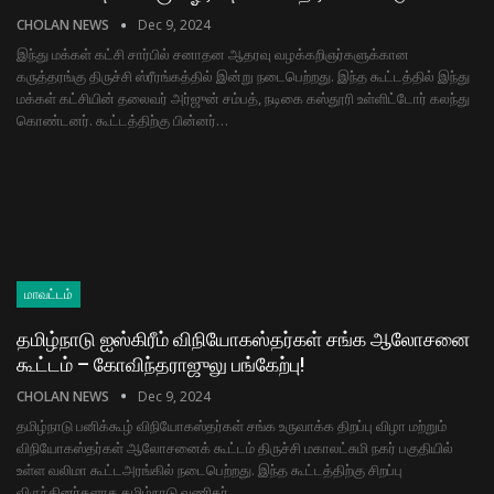
CHOLAN NEWS
Dec 9, 2024
இந்து மக்கள் கட்சி சார்பில் சனாதன ஆதரவு வழக்கறிஞர்களுக்கான
கருத்தரங்கு திருச்சி ஸ்ரீரங்கத்தில் இன்று நடைபெற்றது. இந்த கூட்டத்தில் இந்து
மக்கள் கட்சியின் தலைவர் அர்ஜுன் சம்பத், நடிகை கஸ்தூரி உள்ளிட்டோர் கலந்து
கொண்டனர். கூட்டத்திற்கு பின்னர்…
மாவட்டம்
தமிழ்நாடு ஐஸ்கிரீம் விநியோகஸ்தர்கள் சங்க ஆலோசனை
கூட்டம் – கோவிந்தராஜுலு பங்கேற்பு!
CHOLAN NEWS
Dec 9, 2024
தமிழ்நாடு பனிக்கூழ் விநியோகஸ்தர்கள் சங்க உருவாக்க திறப்பு விழா மற்றும்
விநியோகஸ்தர்கள் ஆலோசனைக் கூட்டம் திருச்சி மகாலட்சுமி நகர் பகுதியில்
உள்ள வலிமா கூட்டஅரங்கில் நடைபெற்றது. இந்த கூட்டத்திற்கு சிறப்பு
விருந்தினர்களாக தமிழ்நாடு வணிகர்…