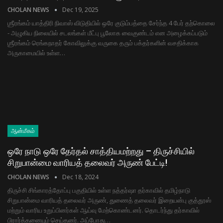
CHOLAN NEWS
Dec 19, 2025
ஶ்ரீரங்கம் யாத்திரி நிவாஸ் விடுதியில் ஒரே குடும்பத்தை சேர்ந்த 4 பேர் தற்கொலை
- அழுகிய நிலையில் சடலங்கள் மீட்பு பூலோக வைகுண்டம் என அழைக்கப்படும்
ஶ்ரீரங்கம் ரெங்கநாதர் கோவிலுக்கு வருகை தரும் பக்தர்களின் வசதிக்காக
அருகாமையில் உள்ள…
ஆன்மீகம்
ஒரே நாடு ஒரே தேர்தல் சாத்தியமற்றது – திருச்சியில்
சிறுபான்மை வாரியத் தலைவர் அருண் பேட்டி!
CHOLAN NEWS
Dec 18, 2024
திருச்சி சிங்காரத்தோப்பு பகுதியில் உள்ள நத்தர்ஷா தர்காவில் தமிழ்நாடு
சிறுபான்மை வாரியத் தலைவர் அருண், துணைத் தலைவர் இறையன்பு குத்தூஸ்
மற்றும் வாரிய உறுப்பினர்கள் ஆய்வு மேற்கொண்டனர். தொடர்ந்து தர்காவில்
பிரார்த்தனையும் செய்தனர். அப்போது…