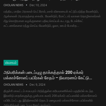
CHOLAN NEWS
Dec 10, 2024
மத்திய, மாநில அரசுகள் பெட்ரோல், டீசல் விலையைக் கட்டுப்படுத்த வேண்டும்,
ஆன்லைன் அபராதத்தை கைவிட வேண்டும், மோட்டார் வாகன தொழிலாளர்கள்
மீது கொடூரமான வழக்குகளை பதிவு செய்யக் கூடாது, டோல்கேட்
கட்டணங்களை ரத்து செய்ய வேண்டும், ஓலா, ஊபர் போன்ற…
விவசாயம்
அமெரிக்கன் படைப்புழு தாக்கத்தால் 200 ஏக்கர்
மக்காச்சோளப் பயிர்கள் சேதம் – நிவாரணம் கேட்டு…
CHOLAN NEWS
Dec 9, 2024
திருச்சி மாவட்டம் சமயபுரம் அடுத்துள்ள கரியமாணிக்கம் பகுதியில் கடந்த
இரண்டு மாதங்களுக்கு முன்பாக சுமார் 200 ஏக்கர் பரப்பளவில் மக்காசோளம்
பயிரிடப்பட்டது. இந்நிலையில் தொடர் மழையால் மக்காச்சோள பயில்களில்
அமெரிக்கன் படைப்புழு நோய் தாக்கம்…