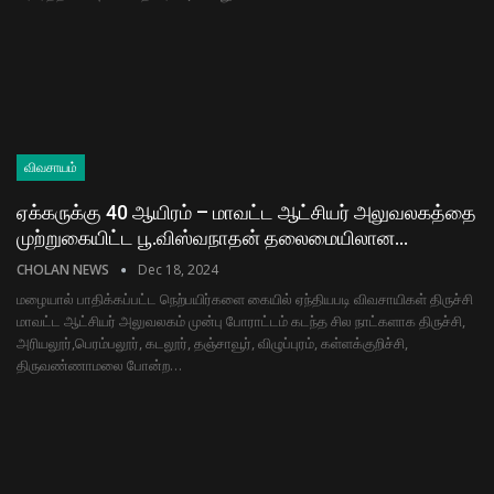
விவசாயம்
ஏக்கருக்கு 40 ஆயிரம் – மாவட்ட ஆட்சியர் அலுவலகத்தை
முற்றுகையிட்ட பூ.விஸ்வநாதன் தலைமையிலான…
CHOLAN NEWS
Dec 18, 2024
மழையால் பாதிக்கப்பட்ட நெற்பயிர்களை கையில் ஏந்தியபடி விவசாயிகள் திருச்சி
மாவட்ட ஆட்சியர் அலுவலகம் முன்பு போராட்டம் கடந்த சில நாட்களாக திருச்சி,
அரியலூர்,பெரம்பலூர், கடலூர், தஞ்சாவூர், விழுப்புரம், கள்ளக்குறிச்சி,
திருவண்ணாமலை போன்ற…