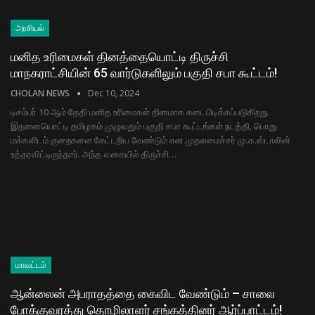
அரசியல்
மனித உரிமைகள் தினத்தையொட்டி திருச்சி
மாநகராட்சியின் 65 வார்டுகளிலும் பகுதி சபா கூட்டம்!
CHOLAN NEWS
Dec 10, 2024
டிசம்பர் 10 ஆம் தேதி மனித உரிமைகள் தினமாக கடைபிடிக்கப்படுகிறது.
இதனையொட்டி தமிழகம் முழுவதும் பகுதி சபா கூட்டங்கள் நடத்தி, பொது
மக்களிடம் குறைகளை கேட்டறிய வேண்டும் என முதலமைச்சர் மு.க.ஸ்டாலின்
உத்தரவிட்டிருந்தார். அந்த வகையில் திருச்சி…
மாவட்டம்
ஆன்லைன் அபராதத்தை கைவிட வேண்டும் – சாலை
போக்குவரத்து தொழிலாளர் சங்கத்தினர் ஆர்ப்பாட்டம்!