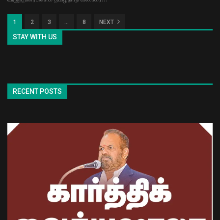
1
2
3
…
8
NEXT
STAY WITH US
RECENT POSTS