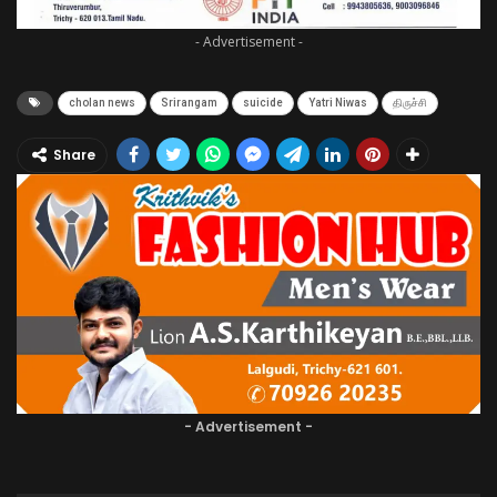
- Advertisement -
cholan news
Srirangam
suicide
Yatri Niwas
திருச்சி
Share
- Advertisement -