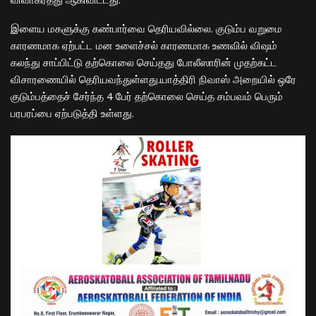
இளைய மகளுக்கு கண்பார்வை தெரியவில்லை. குடும்ப வறுமை
காரணமாக ஏற்பட்ட மன உளைச்சல் காரணமாக உணவில் விஷம்
கலந்து சாப்பிட்டு தற்கொலை செய்தது போலீஸாரின் முதற்கட்ட
விசாரணையில் தெரியவந்துள்ளது.யாத்திரி நிவாஸ் அறையில் ஒரே
குடும்பத்தைச் சேர்ந்த 4 பேர் தற்கொலை செய்த சம்பவம் பெரும்
பரபரப்பை ஏற்படுத்தி உள்ளது.