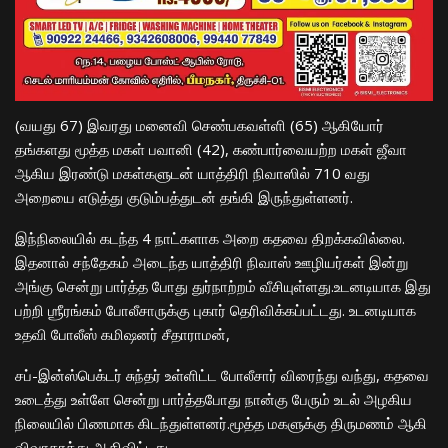
(வயது 67) இவரது மனைவி செண்பகவள்ளி (65) ஆகியோர்
தங்களது மூத்த மகள் பவானி (42), கண்பார்வையற்ற மகள் ஜீவா
ஆகிய இரண்டு மகள்களுடன் யாத்திரி நிவாஸில் 710 வது
அறையை எடுத்து குடும்பத்துடன் தங்கி இருந்துள்ளனர்.
இந்நிலையில் கடந்த 4 நாட்களாக அறை கதவை திறக்கவில்லை.
இதனால் சந்தேகம் அடைந்த யாத்திரி நிவாஸ் ஊழியர்கள் இன்று
அங்கு சென்று பார்த்த போது துர்நாற்றம் வீசியுள்ளது.உடனடியாக இது
பற்றி ஶ்ரீரங்கம் போலீசாருக்கு புகார் தெரிவிக்கப்பட்டது. உடனடியாக
உதவி போலீஸ் கமிஷனர் சீதாராமன்,
சப்-இன்ஸ்பெக்டர் சுந்தர் உள்ளிட்ட போலீசார் விரைந்து வந்து, கதவை
உடைத்து உள்ளே சென்று பார்த்தபோது நான்கு பேரும் உடல் அழகிய
நிலையில் பிணமாக கிடந்துள்ளனர்.மூத்த மகளுக்கு திருமணம் ஆகி
விவாகரத்து ஆகிவிட்டது.