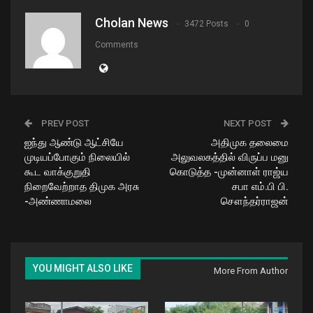
Cholan News
3472 Posts
0
Comments
PREV POST
NEXT POST
ஐந்து ஆண்டு ஆட்சியே
அதிமுக தலைமை
முடியப்போகும் நிலையில்
அலுவலகத்தில் விருப்ப மனு
கூட வாக்குறுதி
கொடுத்த -முன்னாள் ராஜ்ய
நிறைவேற்றாத திமுக அரசு
சபா எம்.பி பி.
-அண்ணாமலை
சௌந்தர்ராஜன்
YOU MIGHT ALSO LIKE
More From Author