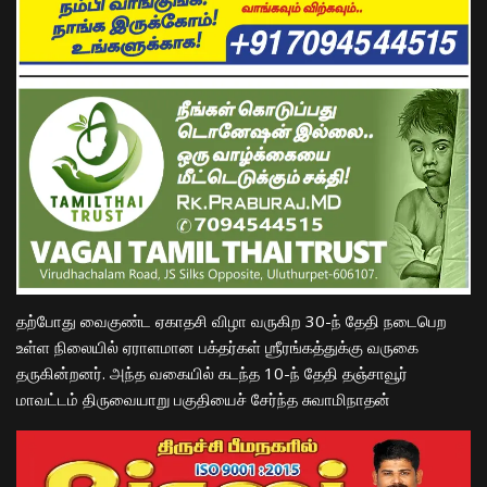
தற்போது வைகுண்ட ஏகாதசி விழா வருகிற 30-ந் தேதி நடைபெற
உள்ள நிலையில் ஏராளமான பக்தர்கள் ஶ்ரீரங்கத்துக்கு வருகை
தருகின்றனர். அந்த வகையில் கடந்த 10-ந் தேதி தஞ்சாவூர்
மாவட்டம் திருவையாறு பகுதியைச் சேர்ந்த சுவாமிநாதன்