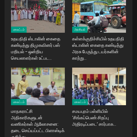
மாவட்டம்
அரசியல்
உதயநிதி ஸ்டாலின் கைதை
கள்ளக்குறிச்சியில் உதயநிதி
கண்டித்து திமுகவினர் பஸ்
ஸ்டாலின் கைதை கண்டித்து
மறியல் – ஒன்றிய
அரசு பேருந்து டயர்களின்
செயலாளர்கள் உட்பட…
காற்று…
மாவட்டம்
மாவட்டம்
மாநகராட்சி
சமயபுரம் பள்ளியில்
அதிகாரிகளுடன்
‘சிங்கப்பெண் சிறப்பு
வணிகர்கள் ஆலோசனை:
அதிரடிப்படை’ சார்பாக…
தடை செய்யப்பட்ட பிளாஸ்டிக்