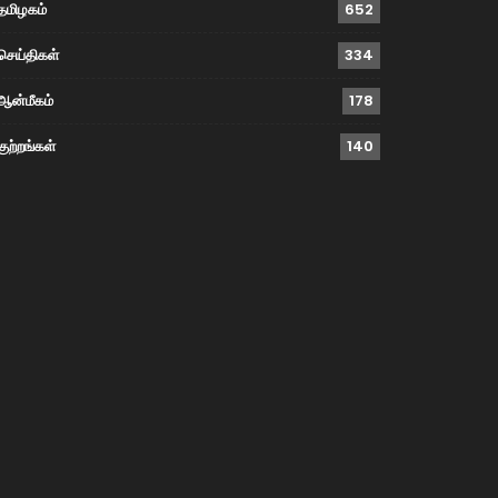
தமிழகம்
652
செய்திகள்
334
ஆன்மீகம்
178
குற்றங்கள்
140