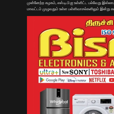
முன்னேற்ற கழகம், எஸ்.டி.பி.ஐ உள்ளிட்ட பல்வேறு இஸ்ல
மாவட்டம் முழுவதும் உள்ள பள்ளிவாசல்களிலும் இன்று