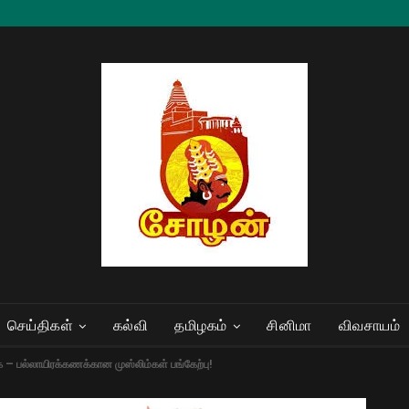
செய்திகள்
கல்வி
தமிழகம்
சினிமா
விவசாயம்
ுகை – பல்லாயிரக்கணக்கான முஸ்லிம்கள் பங்கேற்பு!