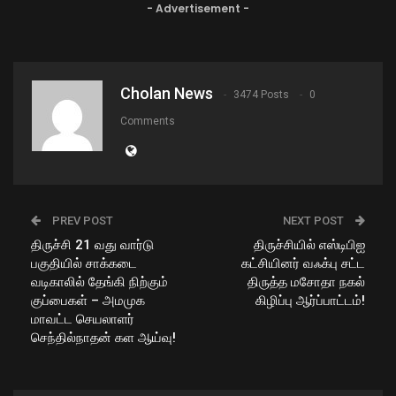
- Advertisement -
Cholan News
3474 Posts
0
Comments
PREV POST
NEXT POST
திருச்சி 21 வது வார்டு
திருச்சியில் எஸ்டிபிஐ
பகுதியில் சாக்கடை
கட்சியினர் வஃக்பு சட்ட
வடிகாலில் தேங்கி நிற்கும்
திருத்த மசோதா நகல்
குப்பைகள் – அமமுக
கிழிப்பு ஆர்ப்பாட்டம்!
மாவட்ட செயலாளர்
செந்தில்நாதன் கள ஆய்வு!