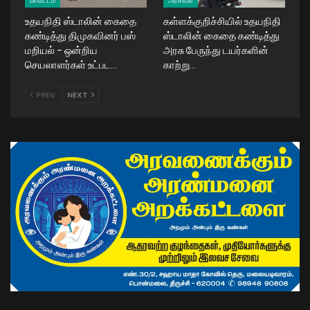
மாவட்டம்
அரசியல்
உதயநிதி ஸ்டாலின் கைதை
கள்ளக்குறிச்சியில் உதயநிதி
கண்டித்து திமுகவினர் பஸ்
ஸ்டாலின் கைதை கண்டித்து
மறியல் – ஒன்றிய
அரசு பேருந்து டயர்களின்
செயலாளர்கள் உட்பட…
காற்று…
PREV
NEXT