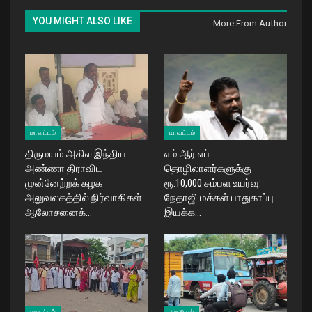
YOU MIGHT ALSO LIKE
More From Author
மாவட்டம்
மாவட்டம்
திருமயம் அகில இந்திய
எம் ஆர் எப்
அண்ணா திராவிட
தொழிலாளர்களுக்கு
முன்னேற்றக் கழக
ரூ.10,000 சம்பள உயர்வு:
அலுவலகத்தில் நிர்வாகிகள்
நேதாஜி மக்கள் பாதுகாப்பு
ஆலோசனைக்…
இயக்க…