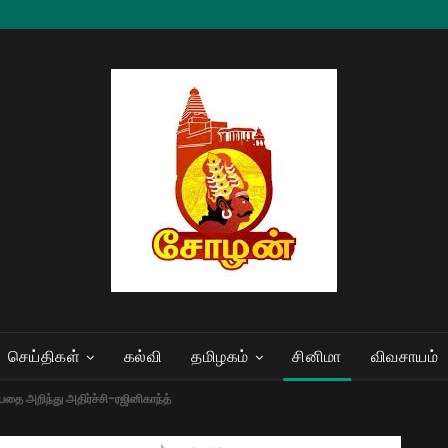
செய்திகள்
கல்வி
தமிழகம்
சினிமா
விவசாயம்
தை அறிந்து அதிர்ச்சி-ரஜினிகாந்த்