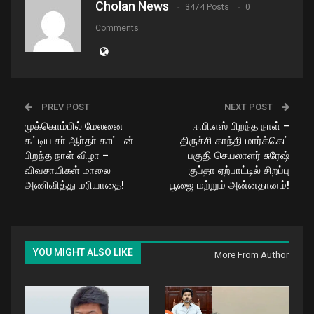
Cholan News
3474 Posts
0
Comments
PREV POST
NEXT POST
முக்கொம்பில் மேலனை
ஈ.பி.எஸ் பிறந்த நாள் –
கட்டிய சா் ஆா்தா் காட்டன்
திருச்சி காந்தி மார்க்கெட்
பிறந்த நாள் விழா –
பகுதி செயலாளர் சுரேஷ்
விவசாயிகள் மாலை
குப்தா ஏற்பாட்டில் சிறப்பு
அணிவித்து மரியாதை!
பூஜை மற்றும் அன்னதானம்!
YOU MIGHT ALSO LIKE
More From Author