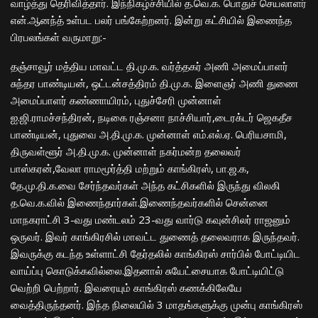
வாழ்த்து தெரிவித்தார். இந்நிகழ்ச்சியில் த.வெ.க. பொதுச் செயலாளர்
என்.ஆனந்த் உள்பட பலர் பங்கேற்றனர். இன்று கட்சியில் இணைந்த
பிரபலங்கள் வருமாறு:-
தஞ்சாவூர் மத்திய மாவட்ட தி.மு.க. வர்த்தகர் அணி அமைப்பாளர்
சுந்தர பாண்டியன், ஒட்டன்சத்திரம் தி.மு.க. இளைஞர் அணி துணை
அமைப்பாளர் கண்ணாயிரம், புதுச்சேரி முன்னாள்
ஐ.ஜி.ராமச்சந்திரன், நடிகை ரஞ்சனா நாச்சியார்,டைரக்டர் ஜெகதீச
பாண்டியன், புதுவை அ.தி.மு.க. முன்னாள் எம்.எல்.ஏ. பெரியசாமி,
திருவள்ளூர் அ.தி.மு.க. முன்னாள் நகர்மன்ற தலைவர்
பாஸ்கரன்,வேலா ராமமூர்த்தி மற்றும் காங்கிரஸ், பா.ஜ.க,
தே.மு.தி.க.வை சேர்ந்தவர்கள் அந்த கட்சிகளில் இருந்து விலகி
த.வெ.க.வில் இணைந்தார்கள்.இணைந்தவர்களில் சென்னை
மாநகராட்சி 3-வது மண்டலம் 23-வது வார்டு கவுன்சிலர் ராஜனும்
ஒருவர். இவர் காங்கிரசில் மாவட்ட துணைத் தலைவராக இருந்தவர்.
இவருக்கு கடந்த உள்ளாட்சி தேர்தலில் காங்கிரஸ் சார்பில் போட்டியிட
வாய்ப்பு கொடுக்கவில்லை.இதனால் சுயேட்சையாக போட்டியிட்டு
வெற்றி பெற்றார். இவரையும் காங்கிரஸ் கணக்கிலேயே
வைத்திருந்தனர். இந்த நிலையில் 3 மாதங்களுக்கு முன்பு காங்கிரஸ்