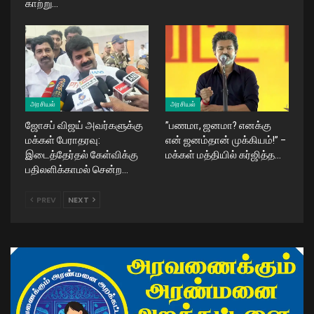
காற்று…
அரசியல்
அரசியல்
ஜோசப் விஜய் அவர்களுக்கு
​”பணமா, ஜனமா? எனக்கு
மக்கள் பேராதரவு:
என் ஜனம்தான் முக்கியம்!” –
இடைத்தேர்தல் கேள்விக்கு
மக்கள் மத்தியில் கர்ஜித்த…
பதிலளிக்காமல் சென்ற…
PREV
NEXT