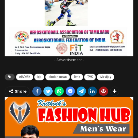
- Advertisement -
AIADMK
bjp
cholan news
Dmk
TVK
tvk vijay
Share