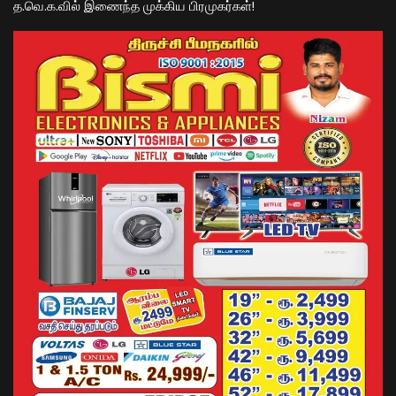
த.வெ.க.வில் இணைந்த முக்கிய பிரமுகர்கள்!