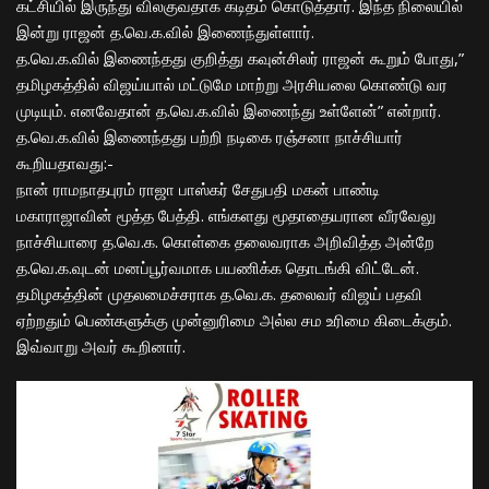
கட்சியில் இருந்து விலகுவதாக கடிதம் கொடுத்தார். இந்த நிலையில்
இன்று ராஜன் த.வெ.க.வில் இணைந்துள்ளார்.
த.வெ.க.வில் இணைந்தது குறித்து கவுன்சிலர் ராஜன் கூறும் போது,”
தமிழகத்தில் விஜய்யால் மட்டுமே மாற்று அரசியலை கொண்டு வர
முடியும். எனவேதான் த.வெ.க.வில் இணைந்து உள்ளேன்” என்றார்.
த.வெ.க.வில் இணைந்தது பற்றி நடிகை ரஞ்சனா நாச்சியார்
கூறியதாவது:-
நான் ராமநாதபுரம் ராஜா பாஸ்கர் சேதுபதி மகன் பாண்டி
மகாராஜாவின் மூத்த பேத்தி. எங்களது மூதாதையரான வீரவேலு
நாச்சியாரை த.வெ.க. கொள்கை தலைவராக அறிவித்த அன்றே
த.வெ.க.வுடன் மனப்பூர்வமாக பயணிக்க தொடங்கி விட்டேன்.
தமிழகத்தின் முதலமைச்சராக த.வெ.க. தலைவர் விஜய் பதவி
ஏற்றதும் பெண்களுக்கு முன்னுரிமை அல்ல சம உரிமை கிடைக்கும்.
இவ்வாறு அவர் கூறினார்.