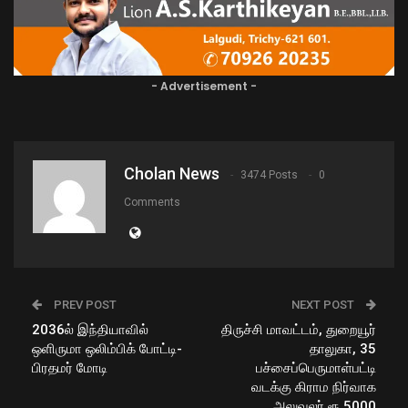
- Advertisement -
Cholan News
3474 Posts
0
Comments
PREV POST
NEXT POST
2036ல் இந்தியாவில்
திருச்சி மாவட்டம், துறையூர்
ஒளிருமா ஒலிம்பிக் போட்டி-
தாலுகா, 35
பிரதமர் மோடி
பச்சைப்பெருமாள்பட்டி
வடக்கு கிராம நிர்வாக
அலுவலர் ரூ.5000