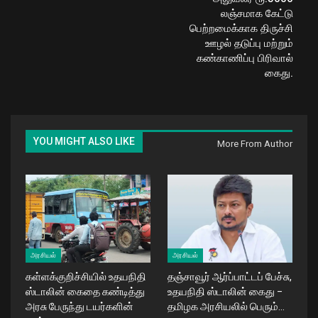
லஞ்சமாக கேட்டு
பெற்றமைக்காக திருச்சி
ஊழல் தடுப்பு மற்றும்
கண்காணிப்பு பிரிவால்
கைது.
YOU MIGHT ALSO LIKE
More From Author
அரசியல்
அரசியல்
கள்ளக்குறிச்சியில் உதயநிதி
தஞ்சாவூர் ஆர்ப்பாட்டப் பேச்சு,
ஸ்டாலின் கைதை கண்டித்து
உதயநிதி ஸ்டாலின் கைது –
அரசு பேருந்து டயர்களின்
தமிழக அரசியலில் பெரும்…