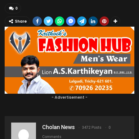
0
Share
- Advertisement -
Cholan News
3472 Posts
0
Comments