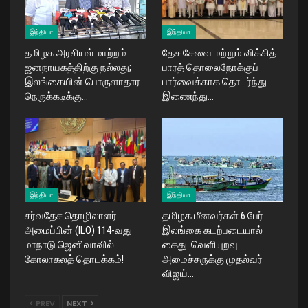
இந்தியா
இந்தியா
தமிழக அரசியல் மாற்றம்
தேச சேவை மற்றும் விக்சித்
ஜனநாயகத்திற்கு நல்லது;
பாரத் தொலைநோக்குப்
இலங்கையின் பொருளாதார
பார்வைக்காக தொடர்ந்து
நெருக்கடிக்கு…
இணைந்து…
இந்தியா
இந்தியா
சர்வதேச தொழிலாளர்
தமிழக மீனவர்கள் 6 பேர்
அமைப்பின் (ILO) 114-வது
இலங்கை கடற்படையால்
மாநாடு ஜெனிவாவில்
கைது: வெளியுறவு
கோலாகலத் தொடக்கம்!
அமைச்சருக்கு முதல்வர்
விஜய்…
PREV
NEXT