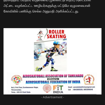
அட்டை வழங்கப்பட்ட ஊழியர்களுக்கு மட்டுமே ஏழுமலையான்
கோவிலில் பணிக்கு செல்ல அனுமதி அளிக்கப்பட்டது.
- Advertisement -