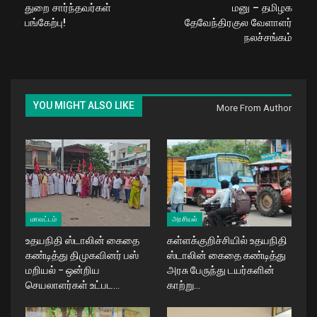
துறை சார்ந்தவர்கள்
மனு – தமிழக
பங்கேற்பு!
தேவேந்திரகுல வேளாளர்
நலச்சங்கம்
YOU MIGHT ALSO LIKE
More From Author
மாவட்டம்
அரசியல்
உதயநிதி ஸ்டாலின் கைதை
கள்ளக்குறிச்சியில் உதயநிதி
கண்டித்து திமுகவினர் பஸ்
ஸ்டாலின் கைதை கண்டித்து
மறியல் – ஒன்றிய
அரசு பேருந்து டயர்களின்
செயலாளர்கள் உட்பட…
காற்று…