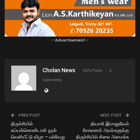
- Advertisement -
Cholan News
3472 Posts
0
Comments
PREV POST
NEXT POST
திருச்சியில்
தியாகி இமானுவேல்
உய்யங்கொண்டான் நூல்
சேகரனார் அவர்களுக்கு
வெளியீட்டு விழா – பல்வேறு
திருச்சியில் சிலை அமைக்க