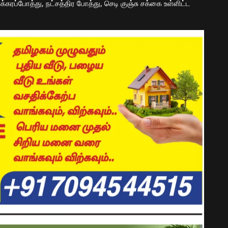
 சக்கரப்போத்து, நட்சத்திர போத்து, செடி குஞ்சு சக்கை உள்ளிட்ட