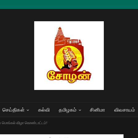
செய்திகள்
கல்வி
தமிழகம்
சினிமா
விவசாயம்
்பில் பொங்கல் விழா கொண்டாட்டம்!