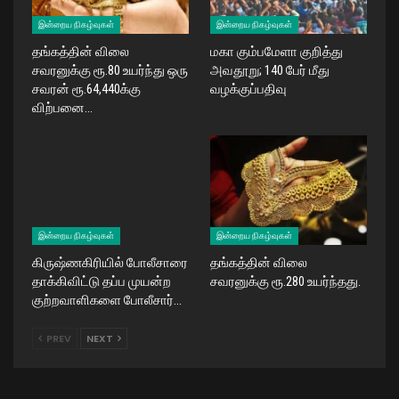
இன்றைய நிகழ்வுகள்
இன்றைய நிகழ்வுகள்
தங்கத்தின் விலை
மகா கும்பமேளா குறித்து
சவரனுக்கு ரூ.80 உயர்ந்து ஒரு
அவதூறு; 140 பேர் மீது
சவரன் ரூ.64,440க்கு
வழக்குப்பதிவு
விற்பனை…
இன்றைய நிகழ்வுகள்
இன்றைய நிகழ்வுகள்
கிருஷ்ணகிரியில் போலீசாரை
தங்கத்தின் விலை
தாக்கிவிட்டு தப்ப முயன்ற
சவரனுக்கு ரூ.280 உயர்ந்தது.
குற்றவாளிகளை போலீசார்…
PREV
NEXT