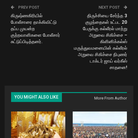
PREV POST
NEXT POST
கிருஷ்ணகிரியில்
திருச்சியை சேர்ந்த 3
போலீசாரை தாக்கிவிட்டு
குழந்தைகள் உட்பட 20
தப்ப முயன்ற
பேருக்கு கல்லீரல் மாற்று
குற்றவாளிகளை போலீசார்
அறுவை சிகிச்சை –
சுட்டுப்பிடித்தனர்.
கிளினிக்கல்ஸ்
மருத்துவமனையின் கல்லீரல்
அறுவை சிகிச்சை நிபுணர்
டாக்டர் ஜாய் வர்கீஸ்
சாதனை!
YOU MIGHT ALSO LIKE
More From Author