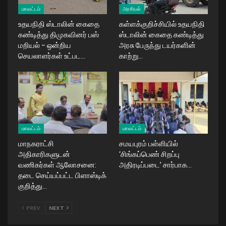
மாவட்டம்
அரசியல்
உதயநிதி ஸ்டாலின் கைதை
கள்ளக்குறிச்சியில் உதயநிதி
கண்டித்து திமுகவினர் பஸ்
ஸ்டாலின் கைதை கண்டித்து
மறியல் – ஒன்றிய
அரசு பேருந்து டயர்களின்
செயலாளர்கள் உட்பட…
காற்று…
மாவட்டம்
மாவட்டம்
மாநகராட்சி
சமயபுரம் பள்ளியில்
அதிகாரிகளுடன்
‘சிங்கப்பெண் சிறப்பு
வணிகர்கள் ஆலோசனை:
அதிரடிப்படை’ சார்பாக…
தடை செய்யப்பட்ட பிளாஸ்டிக்
குறித்து…
PREV
NEXT