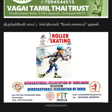
திருநெல்வேலி மாவட்ட செய்தியாளர் “மேலப்பாளையம்” ஹஸன்.
- Advertisement -