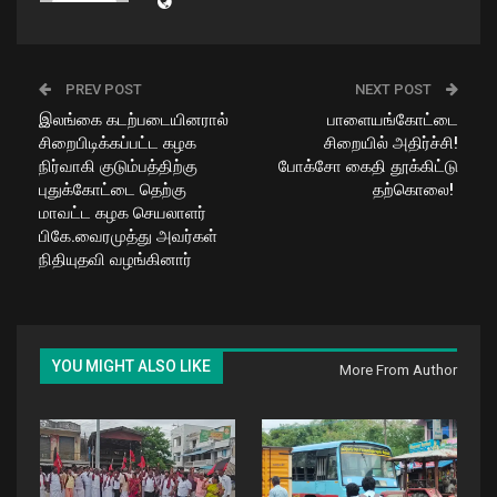
PREV POST
NEXT POST
இலங்கை கடற்படையினரால்
பாளையங்கோட்டை
சிறைபிடிக்கப்பட்ட கழக
சிறையில் அதிர்ச்சி!
நிர்வாகி குடும்பத்திற்கு
போக்சோ கைதி தூக்கிட்டு
புதுக்கோட்டை தெற்கு
தற்கொலை!
மாவட்ட கழக செயலாளர்
பிகே.வைரமுத்து அவர்கள்
நிதியுதவி வழங்கினார்
YOU MIGHT ALSO LIKE
More From Author