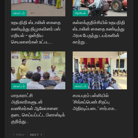
மாவட்டம்
அரசியல்
உதயநிதி ஸ்டாலின் கைதை
கள்ளக்குறிச்சியில் உதயநிதி
கண்டித்து திமுகவினர் பஸ்
ஸ்டாலின் கைதை கண்டித்து
மறியல் – ஒன்றிய
அரசு பேருந்து டயர்களின்
செயலாளர்கள் உட்பட…
காற்று…
மாவட்டம்
மாவட்டம்
மாநகராட்சி
சமயபுரம் பள்ளியில்
அதிகாரிகளுடன்
‘சிங்கப்பெண் சிறப்பு
வணிகர்கள் ஆலோசனை:
அதிரடிப்படை’ சார்பாக…
தடை செய்யப்பட்ட பிளாஸ்டிக்
குறித்து…
PREV
NEXT