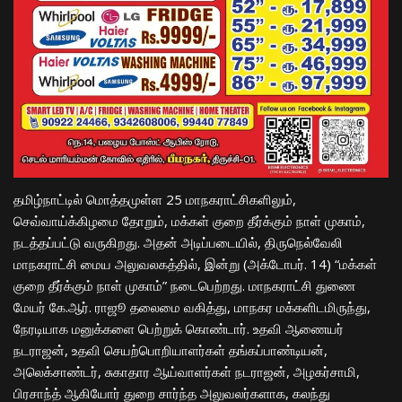
தமிழ்நாட்டில் மொத்தமுள்ள 25 மாநகராட்சிகளிலும்,
செவ்வாய்க்கிழமை தோறும், மக்கள் குறை தீர்க்கும் நாள் முகாம்,
நடத்தப்பட்டு வருகிறது. அதன் அடிப்படையில், திருநெல்வேலி
மாநகராட்சி மைய அலுவலகத்தில், இன்று (அக்டோபர். 14) “மக்கள்
குறை தீர்க்கும் நாள் முகாம்” நடைபெற்றது. மாநகராட்சி துணை
மேயர் கே.ஆர். ராஜூ தலைமை வகித்து, மாநகர மக்களிடமிருந்து,
நேரடியாக மனுக்களை பெற்றுக் கொண்டார். உதவி ஆணையர்
நடராஜன், உதவி செயற்பொறியாளர்கள் தங்கப்பாண்டியன்,
அலெக்சாண்டர், சுகாதார ஆய்வாளர்கள் நடராஜன், அழகர்சாமி,
பிரசாந்த் ஆகியோர் துறை சார்ந்த அலுவலர்களாக, கலந்து