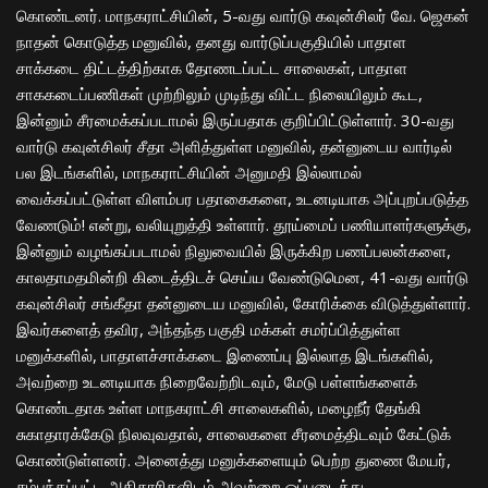
கொண்டனர். மாநகராட்சியின், 5-வது வார்டு கவுன்சிலர் வே. ஜெகன்
நாதன் கொடுத்த மனுவில், தனது வார்டுப்பகுதியில் பாதாள
சாக்கடை திட்டத்திற்காக தோணடப்பட்ட சாலைகள், பாதாள
சாககடைப்பணிகள் முற்றிலும் முடிந்து விட்ட நிலையிலும் கூட,
இன்னும் சீரமைக்கப்படாமல் இருப்பதாக குறிப்பிட்டுள்ளார். 30-வது
வார்டு கவுன்சிலர் சீதா அளித்துள்ள மனுவில், தன்னுடைய வார்டில்
பல இடங்களில், மாநகராட்சியின் அனுமதி இல்லாமல்
வைக்கப்பட்டுள்ள விளம்பர பதாகைகளை, உடனடியாக அப்புறப்படுத்த
வேணடும்! என்று, வலியுறுத்தி உள்ளார். தூய்மைப் பணியாளர்களுக்கு,
இன்னும் வழங்கப்படாமல் நிலுவையில் இருக்கிற பணப்பலன்களை,
காலதாமதமின்றி கிடைத்திடச் செய்ய வேண்டுமென, 41-வது வார்டு
கவுன்சிலர் சங்கீதா தன்னுடைய மனுவில், கோரிக்கை விடுத்துள்ளார்.
இவர்களைத் தவிர, அந்தந்த பகுதி மக்கள் சமர்ப்பித்துள்ள
மனுக்களில், பாதாளச்சாக்கடை இணைப்பு இல்லாத இடங்களில்,
அவற்றை உடனடியாக நிறைவேற்றிடவும், மேடு பள்ளங்களைக்
கொண்டதாக உள்ள மாநகராட்சி சாலைகளில், மழைநீர் தேங்கி
சுகாதாரக்கேடு நிலவுவதால், சாலைகளை சீரமைத்திடவும் கேட்டுக்
கொண்டுள்ளனர். அனைத்து மனுக்களையும் பெற்ற துணை மேயர்,
சம்பந்தப்பட்ட அதிகாரிகளிடம் அவற்றை ஒப்படைத்து,