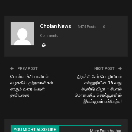
Cholan News
3474 Posts
0
Comments
PREV POST
NEXT POST
பொள்ளாச்சி பாலியல்
திருச்சி கேர் பொறியியல்
வழக்கில் குற்றவாளிகள்
கல்லூரியின் 16 வது
சாகும் வரை ஆயுள்
ஆண்டு விழா – சி.எஸ்
தண்டனை
மொபைலிடி சொல்யூசன்ஸ்
இயக்குனர் பங்கேற்பு!
YOU MIGHT ALSO LIKE
More From Author