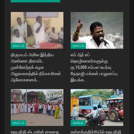
மாவட்டம்
மாவட்டம்
திருமயம் அகில இந்திய
எம் ஆர் எப்
அண்ணா திராவிட
தொழிலாளர்களுக்கு
முன்னேற்றக் கழக
ரூ.10,000 சம்பள உயர்வு:
அலுவலகத்தில் நிர்வாகிகள்
நேதாஜி மக்கள் பாதுகாப்பு
ஆலோசனைக்…
இயக்க…
மாவட்டம்
அரசியல்
உதயநிதி ஸ்டாலின் கைதை
கள்ளக்குறிச்சியில் உதயநிதி