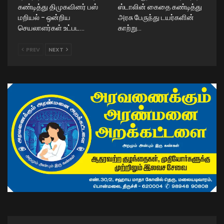
கண்டித்து திமுகவினர் பஸ்
ஸ்டாலின் கைதை கண்டித்து
மறியல் – ஒன்றிய
அரசு பேருந்து டயர்களின்
செயலாளர்கள் உட்பட…
காற்று…
PREV
NEXT