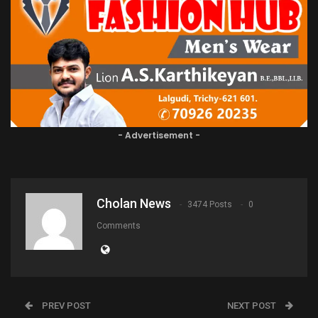
- Advertisement -
Cholan News
3474 Posts
0
Comments
PREV POST
NEXT POST