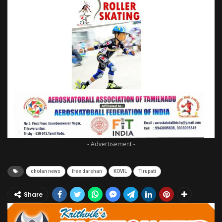
- Advertisement -
cholan news
free darshan
KOVIL
Tirupati
Share