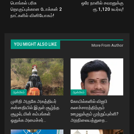
பொங்கல் பரிசு
ஒரே நாளில் சவரனுக்கு
தொகுப்புக்கான டோக்கன் 2
ரூ.1,120 உயர்வு!
நாட்களில் வினியோகம்!
YOU MIGHT ALSO LIKE
More From Author
ஆன்மீகம்
ஆன்மீகம்
முசிறி அருகே அகத்தியர்
கோயில்களில் விஐபி
சன்னதியில் இருள் சூழ்ந்த
கலாச்சாரத்திற்கும்
சூழல், மின் கம்பங்கள்
ஊழலுக்கும் முற்றுப்புள்ளி?
ஒதுக்க அமைச்சர்…
அறநிலையத்துறை…