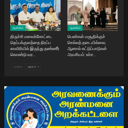
ஆன்மீகம்
ஆன்மீகம்
திருச்சி மலைக்கோட்டை
பெண்கள் மசூதிக்குச்
தெப்பக்குளத்தை நிரப்ப
செல்லத் தடையில்லை;
காவிரியில் இருந்து தண்ணீர்
ஆனால் கட்டுப்பாடுகள்
கொண்டு வர…
அவசியம்: உச்ச…
PREV
NEXT