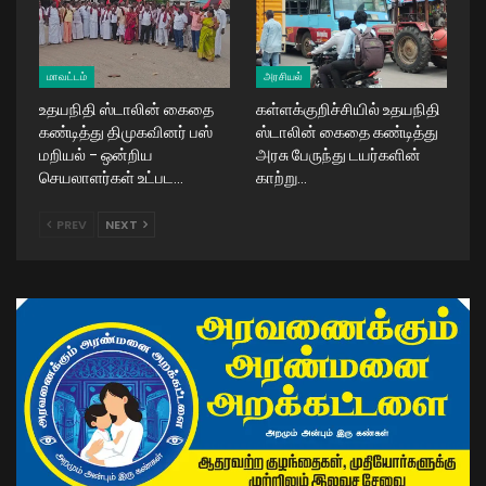
மாவட்டம்
அரசியல்
உதயநிதி ஸ்டாலின் கைதை
கள்ளக்குறிச்சியில் உதயநிதி
கண்டித்து திமுகவினர் பஸ்
ஸ்டாலின் கைதை கண்டித்து
மறியல் – ஒன்றிய
அரசு பேருந்து டயர்களின்
செயலாளர்கள் உட்பட…
காற்று…
PREV
NEXT