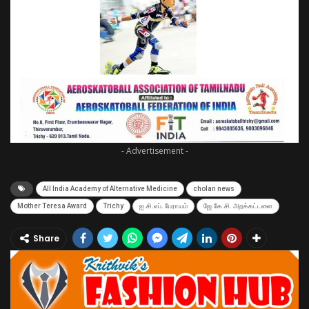
- Advertisement -
All India Academy of Alternative Medicine
cholan news
Mother Teresa Award
Trichy
ஐ.சி.எப். பேராயம்
ஜே.கே.சி. அறக்கட்டளை
Share