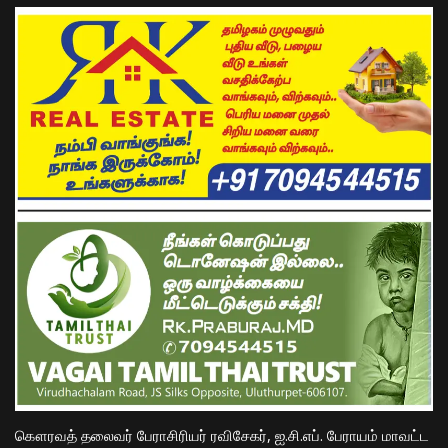
கௌரவத் தலைவர் பேராசிரியர் ரவிசேகர், ஐ.சி.எப். பேராயம் மாவட்ட