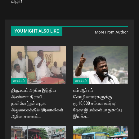
விழா!
YOU MIGHT ALSO LIKE
More From Author
மாவட்டம்
மாவட்டம்
திருமயம் அகில இந்திய
எம் ஆர் எப்
அண்ணா திராவிட
தொழிலாளர்களுக்கு
முன்னேற்றக் கழக
ரூ.10,000 சம்பள உயர்வு:
அலுவலகத்தில் நிர்வாகிகள்
நேதாஜி மக்கள் பாதுகாப்பு
ஆலோசனைக்…
இயக்க…