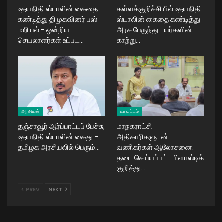
உதயநிதி ஸ்டாலின் கைதை
கள்ளக்குறிச்சியில் உதயநிதி
கண்டித்து திமுகவினர் பஸ்
ஸ்டாலின் கைதை கண்டித்து
மறியல் – ஒன்றிய
அரசு பேருந்து டயர்களின்
செயலாளர்கள் உட்பட…
காற்று…
அரசியல்
மாவட்டம்
தஞ்சாவூர் ஆர்ப்பாட்டப் பேச்சு,
மாநகராட்சி
உதயநிதி ஸ்டாலின் கைது –
அதிகாரிகளுடன்
தமிழக அரசியலில் பெரும்…
வணிகர்கள் ஆலோசனை:
தடை செய்யப்பட்ட பிளாஸ்டிக்
குறித்து…
PREV
NEXT