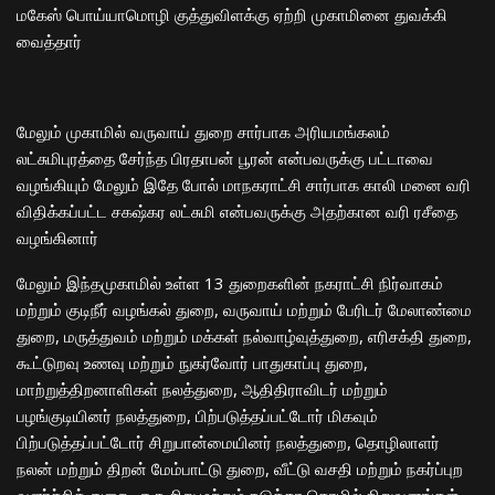
மகேஸ் பொய்யாமொழி குத்துவிளக்கு ஏற்றி முகாமினை துவக்கி
வைத்தார்
மேலும் முகாமில் வருவாய் துறை சார்பாக அரியமங்கலம்
லட்சுமிபுரத்தை சேர்ந்த பிரதாபன் பூரன் என்பவருக்கு பட்டாவை
வழங்கியும் மேலும் இதே போல் மாநகராட்சி சார்பாக காலி மனை வரி
விதிக்கப்பட்ட சகஷ்கர லட்சுமி என்பவருக்கு அதற்கான வரி ரசீதை
வழங்கினார்
மேலும் இந்தமுகாமில் உள்ள 13 துறைகளின் நகராட்சி நிர்வாகம்
மற்றும் குடிநீர் வழங்கல் துறை, வருவாய் மற்றும் பேரிடர் மேலாண்மை
துறை, மருத்துவம் மற்றும் மக்கள் நல்வாழ்வுத்துறை, எரிசக்தி துறை,
கூட்டுறவு உணவு மற்றும் நுகர்வோர் பாதுகாப்பு துறை,
மாற்றுத்திறனாளிகள் நலத்துறை, ஆதிதிராவிடர் மற்றும்
பழங்குடியினர் நலத்துறை, பிற்படுத்தப்பட்டோர் மிகவும்
பிற்படுத்தப்பட்டோர் சிறுபான்மையினர் நலத்துறை, தொழிலாளர்
நலன் மற்றும் திறன் மேம்பாட்டு துறை, வீட்டு வசதி மற்றும் நகர்ப்புற
வளர்ச்சித் துறை, குரு சிறு மற்றும் நடுத்தர தொழில் நிறுவனங்கள்