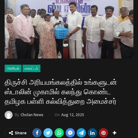
அரசியல்
மாவட்டம்
திருச்சி அரியமங்கலத்தில் உங்களுடன்
ஸ்டாலின் முகாமில் கலந்து கொண்ட
தமிழக பள்ளி கல்வித்துறை அமைச்சர்
On
Aug 12, 2025
By
Cholan News
Share