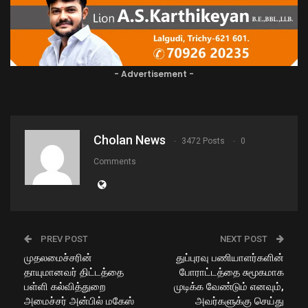
- Advertisement -
Cholan News
3472 Posts
0
Comments
PREV POST
NEXT POST
முதலமைச்சரின்
துப்புரவு பணியாளர்களின்
தாயுமானவர் திட்டத்தை
போராட்டத்தை சுமூகமாக
பள்ளி கல்வித்துறை
முடிக்க வேண்டும் எனவும்,
அமைச்சர் அன்பில் மகேஸ்
அவர்களுக்கு செய்து