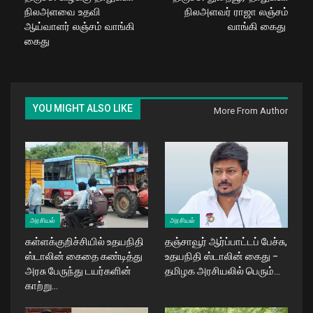
நிலஅளவை உதவி
நிலஅளவர் ராஜா லஞ்சம்
ஆய்வாளர் லஞ்சம் வாங்கி
வாங்கி கைது
கைது
YOU MIGHT ALSO LIKE
More From Author
அரசியல்
அரசியல்
கள்ளக்குறிச்சியில் உதயநிதி
தஞ்சாவூர் ஆர்ப்பாட்டப் பேச்சு,
ஸ்டாலின் கைதை கண்டித்து
உதயநிதி ஸ்டாலின் கைது –
அரசு பேருந்து டயர்களின்
தமிழக அரசியலில் பெரும்…
காற்று…