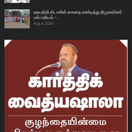
உதயநிதி ஸ்டாலின் கைதை கண்டித்து திமுகவினர்
பஸ் மறியல் –…
Aug 4, 2026