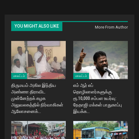
YOU MIGHT ALSO LIKE
More From Author
மாவட்டம்
மாவட்டம்
திருமயம் அகில இந்திய
எம் ஆர் எப்
அண்ணா திராவிட
தொழிலாளர்களுக்கு
முன்னேற்றக் கழக
ரூ.10,000 சம்பள உயர்வு:
அலுவலகத்தில் நிர்வாகிகள்
நேதாஜி மக்கள் பாதுகாப்பு
ஆலோசனைக்…
இயக்க…