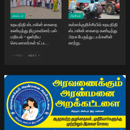
மாவட்டம்
அரசியல்
உதயநிதி ஸ்டாலின் கைதை
கள்ளக்குறிச்சியில் உதயநிதி
கண்டித்து திமுகவினர் பஸ்
ஸ்டாலின் கைதை கண்டித்து
மறியல் – ஒன்றிய
அரசு பேருந்து டயர்களின்
செயலாளர்கள் உட்பட…
காற்று…
PREV
NEXT